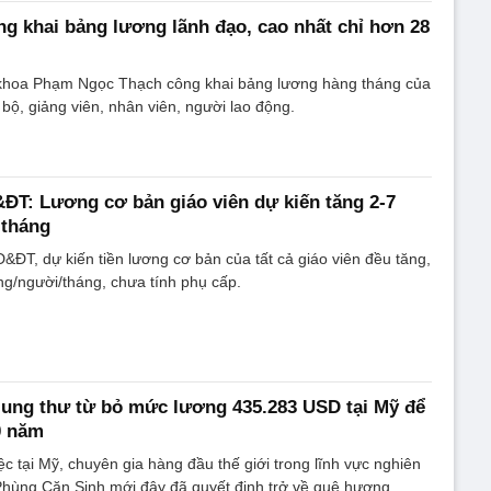
ng khai bảng lương lãnh đạo, cao nhất chỉ hơn 28
khoa Phạm Ngọc Thạch công khai bảng lương hàng tháng của
 bộ, giảng viên, nhân viên, người lao động.
T: Lương cơ bản giáo viên dự kiến tăng 2-7
 tháng
ĐT, dự kiến tiền lương cơ bản của tất cả giáo viên đều tăng,
ồng/người/tháng, chưa tính phụ cấp.
ung thư từ bỏ mức lương 435.283 USD tại Mỹ để
0 năm
c tại Mỹ, chuyên gia hàng đầu thế giới trong lĩnh vực nghiên
Phùng Căn Sinh mới đây đã quyết định trở về quê hương.