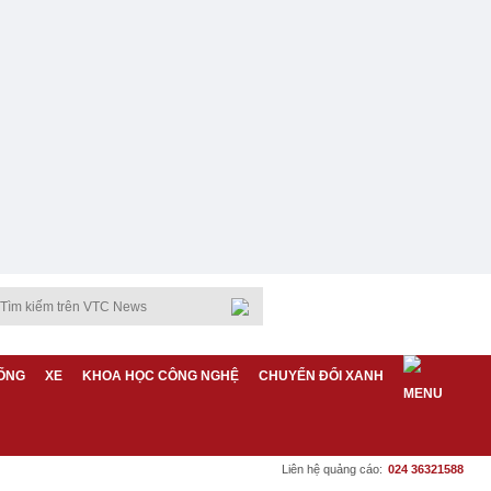
ỐNG
XE
KHOA HỌC CÔNG NGHỆ
CHUYỂN ĐỔI XANH
Liên hệ quảng cáo:
024 36321588