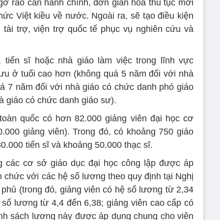
 gỡ rào cản hành chính, đơn giản hóa thủ tục mời
thức Việt kiều về nước. Ngoài ra, sẽ tạo điều kiện
 tài trợ, viện trợ quốc tế phục vụ nghiên cứu và
 tiến sĩ hoặc nhà giáo làm việc trong lĩnh vực
ưu ở tuổi cao hơn (không quá 5 năm đối với nhà
quá 7 năm đối với nhà giáo có chức danh phó giáo
à giáo có chức danh giáo sư).
oàn quốc có hơn 82.000 giảng viên đại học cơ
.000 giảng viên). Trong đó, có khoảng 750 giáo
0.000 tiến sĩ và khoảng 50.000 thạc sĩ.
ng các cơ sở giáo dục đại học công lập được áp
 chức với các hệ số lương theo quy định tại Nghị
hủ (trong đó, giảng viên có hệ số lương từ 2,34
 số lương từ 4,4 đến 6,38; giảng viên cao cấp có
ính sách lương này được áp dụng chung cho viên