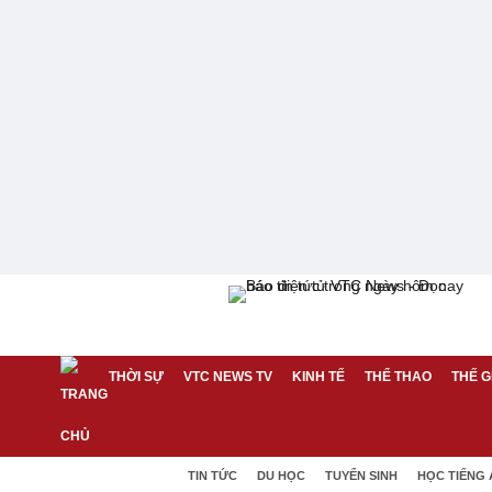
THỜI SỰ
VTC NEWS TV
KINH TẾ
THỂ THAO
THẾ G
TIN TỨC
DU HỌC
TUYỂN SINH
HỌC TIẾNG