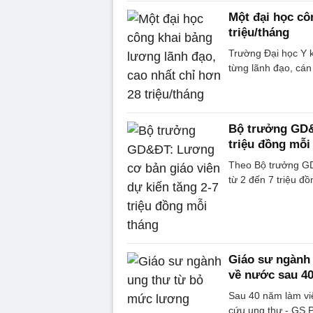
Một đại học cô
triệu/tháng
Trường Đại học Y 
từng lãnh đạo, cán
Bộ trưởng GD&Đ
triệu đồng mỗi
Theo Bộ trưởng GD&
từ 2 đến 7 triệu đ
Giáo sư ngành 
về nước sau 4
Sau 40 năm làm việ
cứu ung thư - GS 