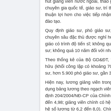
hút giảng viên nước ngoài, tháo
chuyên gia quốc tế, giáo sư, trí 
thuận lợi hơn cho việc tiếp nhận
đào tạo.
Quy định giáo sư, phó giáo sư,
chuyên sâu đặc thù được nghỉ h
giáo có trình độ tiến sĩ; không 
sư; không quá 10 năm đối với nh
Theo thống kê của Bộ GD&ĐT, t
hữu (khối công lập có khoảng 70
sư, hơn 5.900 phó giáo sư, gần 3
Hiện nay, lương giảng viên tro
dụng bảng lương theo ngạch viên
định 204/2004/NĐ-CP của Chính p
đến 4,98; giảng viên chính có hệ
hệ số lương từ 6,2 đến 8,0). Ch