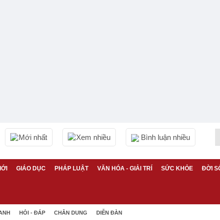
Mới nhất
Xem nhiều
Bình luận nhiều
IỚI
GIÁO DỤC
PHÁP LUẬT
VĂN HÓA - GIẢI TRÍ
SỨC KHỎE
ĐỜI S
 ANH
HỎI - ĐÁP
CHÂN DUNG
DIỄN ĐÀN