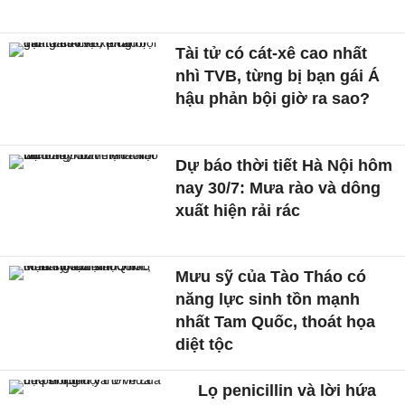
Tài tử có cát-xê cao nhất
nhì TVB, từng bị bạn gái Á
hậu phản bội giờ ra sao?
Dự báo thời tiết Hà Nội hôm
nay 30/7: Mưa rào và dông
xuất hiện rải rác
Mưu sỹ của Tào Tháo có
năng lực sinh tồn mạnh
nhất Tam Quốc, thoát họa
diệt tộc
Lọ penicillin và lời hứa