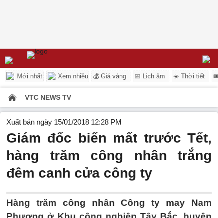
Mới nhất
Xem nhiều
💰 Giá vàng
📅 Lịch âm
☀️ Thời tiết

VTC NEWS TV
Xuất bản ngày 15/01/2018 12:28 PM
Giám đốc biến mất trước Tết,
hàng trăm công nhân trắng
đêm canh cửa công ty
Hàng trăm công nhân Công ty may Nam
Phương ở Khu công nghiệp Tây Bắc, huyện