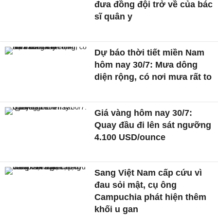
đưa đồng đội trở về của bác
sĩ quân y
Dự báo thời tiết miền Nam
hôm nay 30/7: Mưa dông
diện rộng, có nơi mưa rất to
Giá vàng hôm nay 30/7:
Quay đầu đi lên sát ngưỡng
4.100 USD/ounce
Sang Việt Nam cấp cứu vì
đau sỏi mật, cụ ông
Campuchia phát hiện thêm
khối u gan