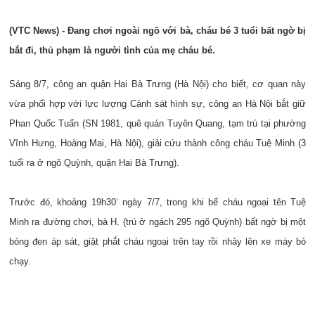
(VTC News) - Đang chơi ngoài ngõ với bà, cháu bé 3 tuổi bất ngờ bị
bắt đi, thủ phạm là người tình của mẹ cháu bé.
Sáng 8/7, công an quận Hai Bà Trưng (Hà Nội) cho biết, cơ quan này
vừa phối hợp với lực lượng Cảnh sát hình sự, công an Hà Nội bắt giữ
Phan Quốc Tuấn (SN 1981, quê quán Tuyên Quang, tạm trú tại phường
Vĩnh Hưng, Hoàng Mai, Hà Nội), giải cứu thành công cháu Tuệ Minh (3
tuổi ra ở ngõ Quỳnh, quận Hai Bà Trưng).
Trước đó, khoảng 19h30‘ ngày 7/7, trong khi bế cháu ngoại tên Tuệ
Minh ra đường chơi, bà H. (trú ở ngách 295 ngõ Quỳnh) bất ngờ bị một
bóng đen áp sát, giật phắt cháu ngoại trên tay rồi nhảy lên xe máy bỏ
chạy.