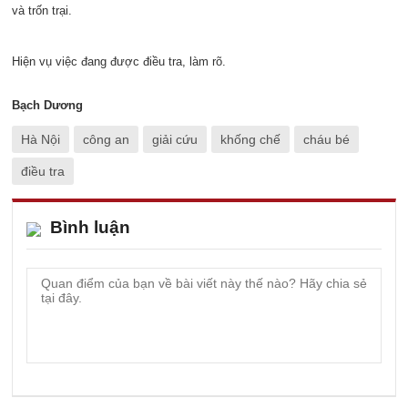
và trốn trại.
Hiện vụ việc đang được điều tra, làm rõ.
Bạch Dương
Hà Nội
công an
giải cứu
khống chế
cháu bé
điều tra
Bình luận