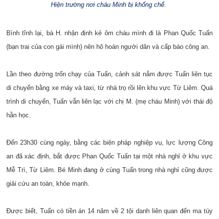
Hiện trường nơi cháu Minh bị khống chế.
Bình tĩnh lại, bà H. nhận định kẻ ôm cháu mình đi là Phan Quốc Tuấn
(bạn trai của con gái mình) nên hô hoán người dân và cấp báo công an.
Lần theo đường trốn chạy của Tuấn, cảnh sát nắm được Tuấn liên tục
di chuyển bằng xe máy và taxi, từ nhà trọ rồi lên khu vực Từ Liêm. Quá
trình di chuyển, Tuấn vẫn liên lạc với chị M. (mẹ cháu Minh) với thái độ
hằn học.
Đến 23h30 cùng ngày, bằng các biện pháp nghiệp vụ, lực lượng Công
an đã xác định, bắt được Phan Quốc Tuấn tại một nhà nghỉ ở khu vực
Mễ Trì, Từ Liêm. Bé Minh đang ở cùng Tuấn trong nhà nghỉ cũng được
giải cứu an toàn, khỏe mạnh.
Được biết, Tuấn có tiền án 14 năm về 2 tội danh liên quan đến ma túy