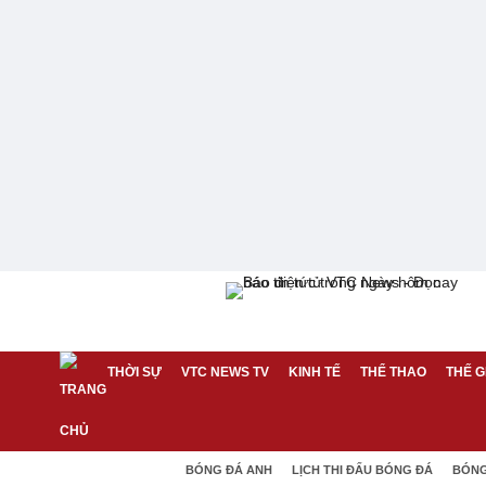
THỜI SỰ
VTC NEWS TV
KINH TẾ
THỂ THAO
THẾ G
BÓNG ĐÁ ANH
LỊCH THI ĐẤU BÓNG ĐÁ
BÓNG