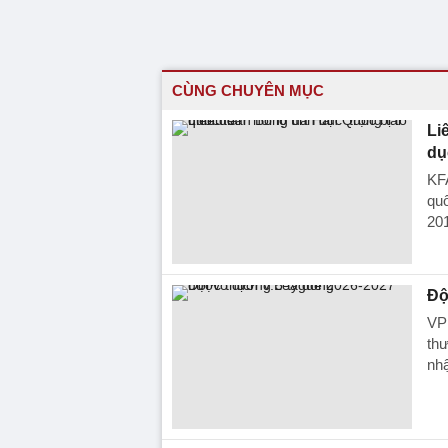
CÙNG CHUYÊN MỤC
Li
dụ
KFA
quố
201
Độ
VP
thư
nhậ