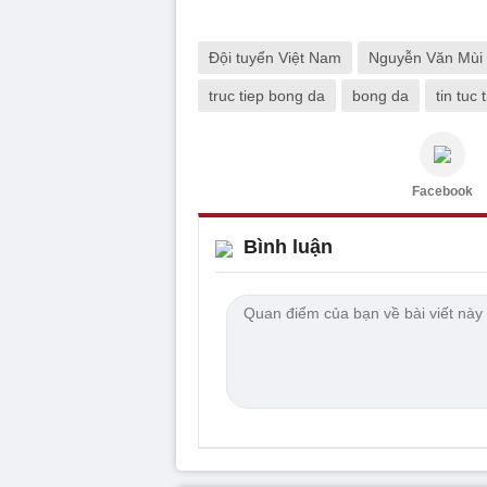
Đội tuyển Việt Nam
Nguyễn Văn Mùi
truc tiep bong da
bong da
tin tuc
Facebook
Bình luận