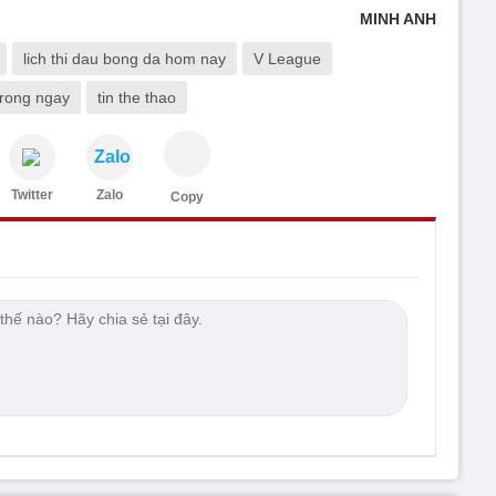
MINH ANH
lich thi dau bong da hom nay
V League
 trong ngay
tin the thao
Zalo
Twitter
Zalo
Copy