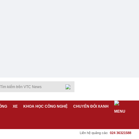
ỐNG
XE
KHOA HỌC CÔNG NGHỆ
CHUYỂN ĐỔI XANH
Liên hệ quảng cáo:
024 36321588