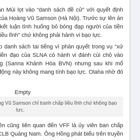
n Mùi lọt vào “danh sách đề cử” với quyết định
 của Hoàng Vũ Samson (Hà Nội). Trước sự lên án
ết luận tình huống bỏ bóng đạp người của tiền
liều lĩnh” chứ không phải hành vi bạo lực.
 danh sách tai tiếng vì phán quyết trong vụ “xử
Tiền đạo của SLNA có hành vi đánh cùi chỏ vào
g (Sanna Khánh Hòa BVN) nhưng sau khi mổ
 động này không mang tính bạo lực. Olaha nhờ đó
ng Vũ Samson chỉ tranh chấp liều lĩnh chứ không bạo
lực.
ên cũng liên quan đến VFF là ủy viên ban chấp
CLB Quảng Nam. Ông Hồng phát biểu trên truyền