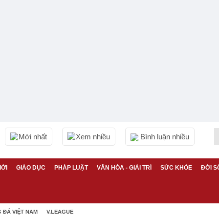
Mới nhất
Xem nhiều
Bình luận nhiều
IỚI
GIÁO DỤC
PHÁP LUẬT
VĂN HÓA - GIẢI TRÍ
SỨC KHỎE
ĐỜI S
 ĐÁ VIỆT NAM
V.LEAGUE