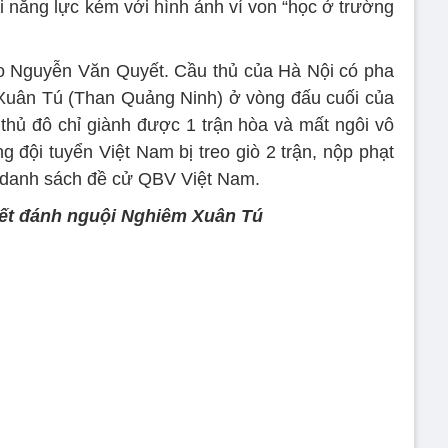
tài năng lực kém với hình ảnh ví von “học ở trường
ạo Nguyễn Văn Quyết. Cầu thủ của Hà Nội có pha
 Xuân Tú (Than Quảng Ninh) ở vòng đấu cuối của
thủ đô chỉ giành được 1 trận hòa và mất ngôi vô
g đội tuyển Việt Nam bị treo giò 2 trận, nộp phạt
ỏi danh sách đề cử QBV Việt Nam.
ết đánh nguội Nghiêm Xuân Tú