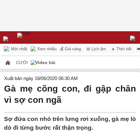
Mới nhất
Xem nhiều
💰 Giá vàng
📅 Lịch âm
☀️ Thời tiết

CƯỜI
Video hài
Xuất bản ngày 18/06/2020 06:30 AM
Gà mẹ cõng con, đi gập chân
vì sợ con ngã
Sợ đứa con nhỏ trên lưng rơi xuống, gà mẹ lò
dò đi từng bước rất thận trọng.