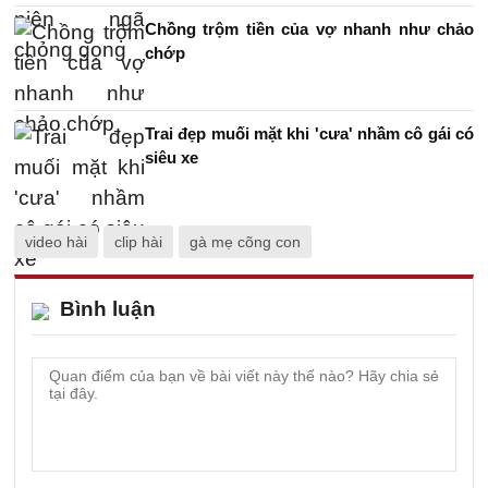
Chồng trộm tiền của vợ nhanh như chảo
chớp
Trai đẹp muối mặt khi 'cưa' nhầm cô gái có
siêu xe
video hài
clip hài
gà mẹ cõng con
Bình luận