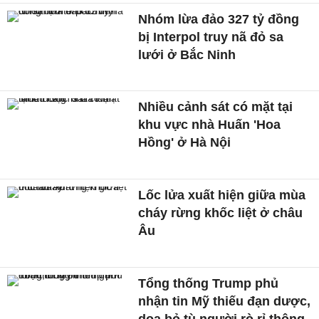
Nhóm lừa đảo 327 tỷ đồng
bị Interpol truy nã đỏ sa
lưới ở Bắc Ninh
Nhiều cảnh sát có mặt tại
khu vực nhà Huấn 'Hoa
Hồng' ở Hà Nội
Lốc lửa xuất hiện giữa mùa
cháy rừng khốc liệt ở châu
Âu
Tổng thống Trump phủ
nhận tin Mỹ thiếu đạn dược,
doạ bỏ tù người rò rỉ thông