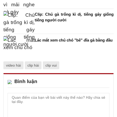
Clip: Chú gà trống kì dị, tiếng gáy giống
tiếng người cười
Lác mắt xem chú chó "bê" đĩa gà bằng đầu
video hài
clip hài
clip vui
Bình luận