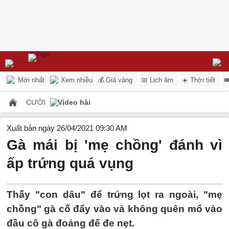
Mới nhất
Xem nhiều
💰 Giá vàng
📅 Lịch âm
☀️ Thời tiết

CƯỜI
Video hài
Xuất bản ngày 26/04/2021 09:30 AM
Gà mái bị 'mẹ chồng' đánh vì
ấp trứng quá vụng
Thấy "con dâu" để trứng lọt ra ngoài, "mẹ
chồng" gà cố đẩy vào và không quên mổ vào
đầu cô gà đoảng để đe nẹt.