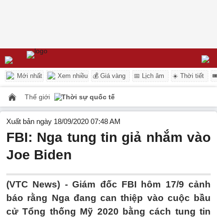
Mới nhất
Xem nhiều
💰 Giá vàng
📅 Lịch âm
☀️ Thời tiết

Thế giới
Thời sự quốc tế
Xuất bản ngày 18/09/2020 07:48 AM
FBI: Nga tung tin giả nhắm vào
Joe Biden
(VTC News) -
Giám đốc FBI hôm 17/9 cảnh
báo rằng Nga đang can thiệp vào cuộc bầu
cử Tổng thống Mỹ 2020 bằng cách tung tin