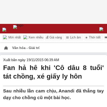
Mới nhất
Xem nhiều
💰 Giá vàng
📅 Lịch âm
☀️ Thời tiết

Văn hóa - Giải trí
Xuất bản ngày 19/11/2015 06:39 AM
Fan hả hê khi 'Cô dâu 8 tuổi'
tát chồng, xé giấy ly hôn
Sau nhiều lần cam chịu, Anandi đã thẳng tay
dạy cho chồng cũ một bài học.