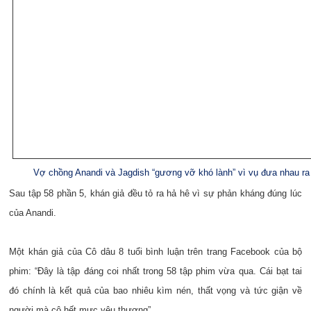
Vợ chồng Anandi và Jagdish “gương vỡ khó lành” vì vụ đưa nhau ra
Sau tập 58 phần 5, khán giả đều tỏ ra hả hê vì sự phản kháng đúng lúc
của Anandi.
Một khán giả của Cô dâu 8 tuổi bình luận trên trang Facebook của bộ
phim: “Đây là tập đáng coi nhất trong 58 tập phim vừa qua. Cái bạt tai
đó chính là kết quả của bao nhiêu kìm nén, thất vọng và tức giận về
người mà cô hết mực yêu thương”.