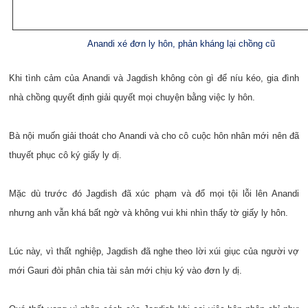
Anandi xé đơn ly hôn, phản kháng lại chồng cũ
Khi tình cảm của Anandi và Jagdish không còn gì để níu kéo, gia đình
nhà chồng quyết định giải quyết mọi chuyện bằng việc ly hôn.
Bà nội muốn giải thoát cho Anandi và cho cô cuộc hôn nhân mới nên đã
thuyết phục cô ký giấy ly dị.
Mặc dù trước đó Jagdish đã xúc phạm và đổ mọi tội lỗi lên Anandi
nhưng anh vẫn khá bất ngờ và không vui khi nhìn thấy tờ giấy ly hôn.
Lúc này, vì thất nghiệp, Jagdish đã nghe theo lời xúi giục của người vợ
mới Gauri đòi phân chia tài sản mới chịu ký vào đơn ly dị.