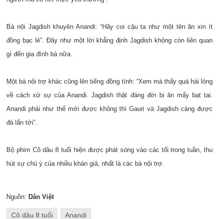
Bà nội Jagdish khuyên Anandi: “Hãy coi cậu ta như một tên ăn xin ít
đồng bạc lẻ”. Đây như một lời khẳng định Jagdish không còn liên quan
gì đến gia đình bà nữa.
Một bà nội trợ khác cũng lên tiếng đồng tình: “Xem mà thấy quá hài lòng
về cách xử sự của Anandi. Jagdish thật đáng đời bị ăn mấy bạt tai.
Anandi phải như thế mới được không thì Gauri và Jagdish càng được
đà lấn tới”.
Bộ phim Cô dâu 8 tuổi hiện được phát sóng vào các tối trong tuần, thu
hút sự chú ý của nhiều khán giả, nhất là các bà nội trợ.
Nguồn:
Dân Việt
Cô dâu 8 tuổi
Anandi