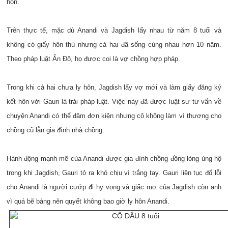
hôn.
Trên thực tế, mặc dù Anandi và Jagdish lấy nhau từ năm 8 tuổi và
không có giấy hôn thú nhưng cả hai đã sống cùng nhau hơn 10 năm.
Theo pháp luật Ấn Độ, họ được coi là vợ chồng hợp pháp.
Trong khi cả hai chưa ly hôn, Jagdish lấy vợ mới và làm giấy đăng ký
kết hôn với Gauri là trái pháp luật. Việc này đã được luật sư tư vấn về
chuyện Anandi có thể đâm đơn kiện nhưng cô không làm vì thương cho
chồng cũ lẫn gia đình nhà chồng.
Hành động mạnh mẽ của Anandi được gia đình chồng đồng lòng ủng hộ
trong khi Jagdish, Gauri tỏ ra khó chịu vì trắng tay. Gauri liên tục đổ lỗi
cho Anandi là người cướp đi hy vọng và giấc mơ của Jagdish còn anh
vì quá bẽ bàng nên quyết không bao giờ ly hôn Anandi.