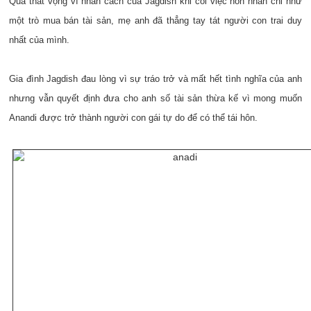
Quá thất vọng vì nhân cách của Jagdish khi coi việc hôn nhân chỉ như
một trò mua bán tài sản, mẹ anh đã thẳng tay tát người con trai duy
nhất của mình.
Gia đình Jagdish đau lòng vì sự tráo trở và mất hết tình nghĩa của anh
nhưng vẫn quyết định đưa cho anh số tài sản thừa kế vì mong muốn
Anandi được trở thành người con gái tự do để có thể tái hôn.