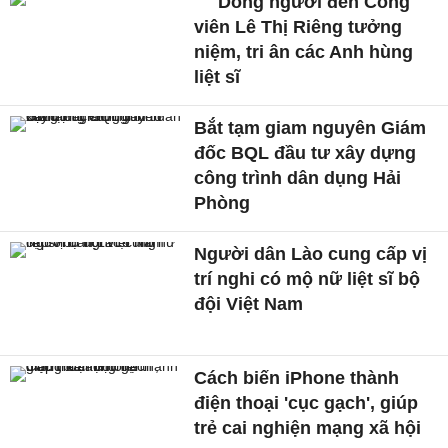
Dòng người đến Công
viên Lê Thị Riêng tưởng
niệm, tri ân các Anh hùng
liệt sĩ
Bắt tạm giam nguyên Giám
đốc BQL đầu tư xây dựng
công trình dân dụng Hải
Phòng
Người dân Lào cung cấp vị
trí nghi có mộ nữ liệt sĩ bộ
đội Việt Nam
Cách biến iPhone thành
điện thoại 'cục gạch', giúp
trẻ cai nghiện mạng xã hội