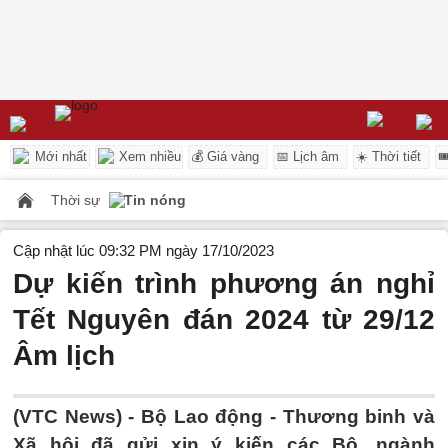
Mới nhất
Xem nhiều
💰 Giá vàng
📅 Lịch âm
☀️ Thời tiết

Thời sự
Tin nóng
Cập nhật lúc 09:32 PM ngày 17/10/2023
Dự kiến trình phương án nghỉ
Tết Nguyên đán 2024 từ 29/12
Âm lịch
(VTC News) -
Bộ Lao động - Thương binh và
Xã hội đã gửi xin ý kiến các Bộ, ngành