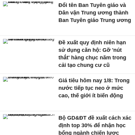
Đổi tên Ban Tuyên giáo và
Dân vận Trung ương thành
Ban Tuyên giáo Trung ương
Đề xuất quy định niên hạn
sử dụng căn hộ: Gỡ 'nút
thắt' hàng chục năm trong
cải tạo chung cư cũ
Giá tiêu hôm nay 1/8: Trong
nước tiếp tục neo ở mức
cao, thế giới ít biến động
Bộ GD&ĐT đề xuất cách xác
định top 30% để nhận học
bổng ngành chiến lược