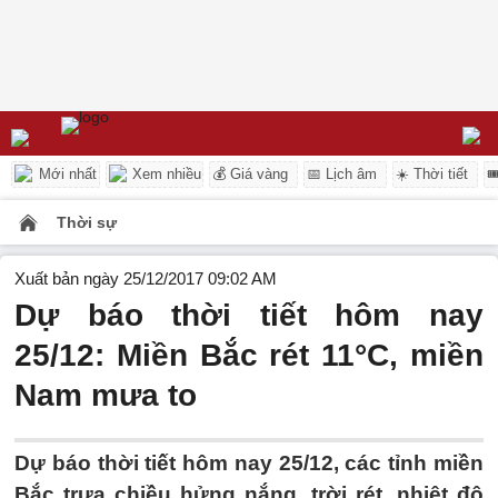
Mới nhất
Xem nhiều
💰 Giá vàng
📅 Lịch âm
☀️ Thời tiết

Thời sự
Xuất bản ngày 25/12/2017 09:02 AM
Dự báo thời tiết hôm nay
25/12: Miền Bắc rét 11°C, miền
Nam mưa to
Dự báo thời tiết hôm nay 25/12, các tỉnh miền
Bắc trưa chiều hửng nắng, trời rét, nhiệt độ