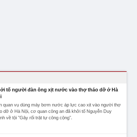
ởi tố người đàn ông xịt nước vào thợ tháo dỡ ở Hà
i
ên quan vụ dùng máy bơm nước áp lực cao xịt vào người thợ
áo dỡ ở Hà Nội, cơ quan công an đã khởi tố Nguyễn Duy
h về tội "Gây rối trật tự công cộng".