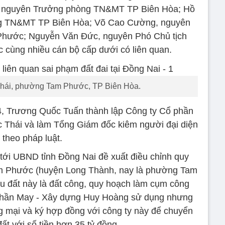
, nguyên Trưởng phòng TN&MT TP Biên Hòa; Hồ
g TN&MT TP Biên Hòa; Võ Cao Cường, nguyên
hước; Nguyễn Văn Đức, nguyên Phó Chủ tịch
ùng nhiều cán bộ cấp dưới có liên quan.
hái, phường Tam Phước, TP Biên Hòa.
4, Trương Quốc Tuấn thành lập Công ty Cổ phần
 Thái và làm Tổng Giám đốc kiêm người đại diện
theo pháp luật.
ới UBND tỉnh Đồng Nai đề xuất điều chỉnh quy
am Phước (huyện Long Thành, nay là phường Tam
 đất này là đất công, quy hoạch làm cụm công
phần May - Xây dựng Huy Hoàng sử dụng nhưng
g mại và ký hợp đồng với công ty này để chuyển
t với số tiền hơn 35 tỷ đồng.