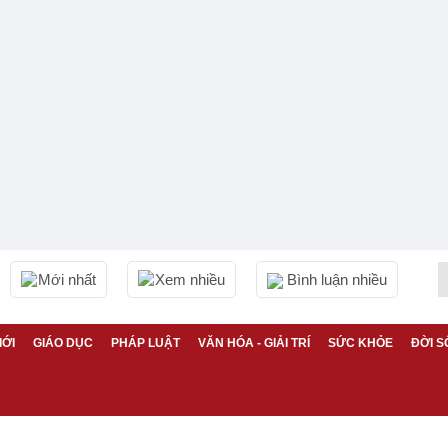
Mới nhất
Xem nhiều
Bình luận nhiều
IỚI
GIÁO DỤC
PHÁP LUẬT
VĂN HÓA - GIẢI TRÍ
SỨC KHỎE
ĐỜI S