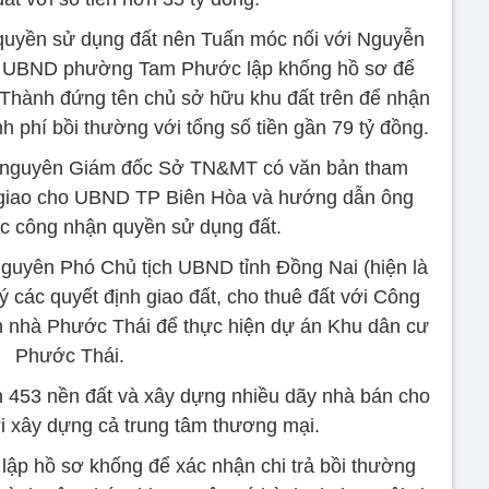
quyền sử dụng đất nên Tuấn móc nối với Nguyễn
h UBND phường Tam Phước lập khống hồ sơ để
Thành đứng tên chủ sở hữu khu đất trên để nhận
inh phí bồi thường với tổng số tiền gần 79 tỷ đồng.
, nguyên Giám đốc Sở TN&MT có văn bản tham
giao cho UBND TP Biên Hòa và hướng dẫn ông
ục công nhận quyền sử dụng đất.
uyên Phó Chủ tịch UBND tỉnh Đồng Nai (hiện là
 các quyết định giao đất, cho thuê đất với Công
h nhà Phước Thái để thực hiện dự án Khu dân cư
Phước Thái.
 453 nền đất và xây dựng nhiều dãy nhà bán cho
i xây dựng cả trung tâm thương mại.
 lập hồ sơ khống để xác nhận chi trả bồi thường