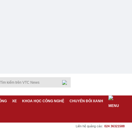
ỐNG
XE
KHOA HỌC CÔNG NGHỆ
CHUYỂN ĐỔI XANH
Liên hệ quảng cáo:
024 36321588