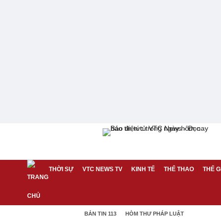
THỜI SỰ
VTC NEWS TV
KINH TẾ
THỂ THAO
THẾ G
BẢN TIN 113
HÒM THƯ PHÁP LUẬT