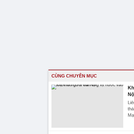
CÙNG CHUYÊN MỤC
Kh
Nộ
Li
th
Mạn