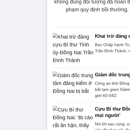
không đúng đối tượng đã hoàn th
phạm quy định bồi thường, h
Khai trừ đảng 
Ban Chấp hành Trun
Trần Đình Thành, 
Giám đốc trung
Công an tỉnh Đồng N
bắt tạm giam Giám
giới 60-04D.
Cựu Bí thư Đồng
mọi người'
Nói lời sau cùng, 
giờ rất nặng nề, đa