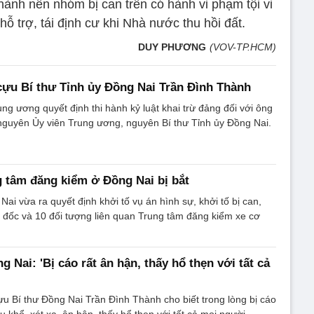
ành nên nhóm bị can trên có hành vi phạm tội vi
ỗ trợ, tái định cư khi Nhà nước thu hồi đất.
DUY PHƯƠNG
(VOV-TP.HCM)
cựu Bí thư Tỉnh ủy Đồng Nai Trần Đình Thành
g ương quyết định thi hành kỷ luật khai trừ đảng đối với ông
nguyên Ủy viên Trung ương, nguyên Bí thư Tỉnh ủy Đồng Nai.
 tâm đăng kiểm ở Đồng Nai bị bắt
ai vừa ra quyết định khởi tố vụ án hình sự, khởi tố bị can,
 đốc và 10 đối tượng liên quan Trung tâm đăng kiểm xe cơ
 Nai: 'Bị cáo rất ân hận, thấy hổ thẹn với tất cả
cựu Bí thư Đồng Nai Trần Đình Thành cho biết trong lòng bị cáo
u khổ, xót xa, ân hận, thấy hổ thẹn với tất cả mọi người.