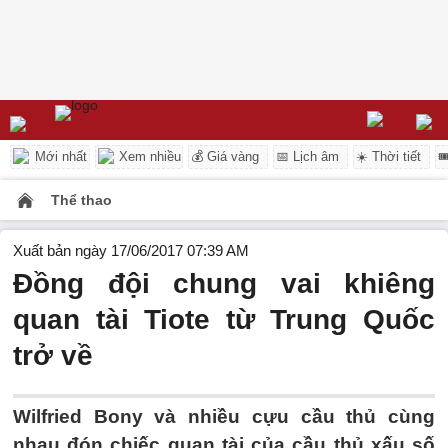
Mới nhất
Xem nhiều
💰 Giá vàng
📅 Lịch âm
☀️ Thời tiết

Thể thao
Xuất bản ngày 17/06/2017 07:39 AM
Đồng đội chung vai khiêng
quan tài Tiote từ Trung Quốc
trở về
Wilfried Bony và nhiều cựu cầu thủ cùng
nhau đón chiếc quan tài của cầu thủ xấu số