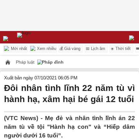
Mới nhất
Xem nhiều
💰 Giá vàng
📅 Lịch âm
☀️ Thời tiết

Pháp luật
Pháp đình
Xuất bản ngày 07/10/2021 06:05 PM
Đôi nhân tình lĩnh 22 năm tù vì
hành hạ, xâm hại bé gái 12 tuổi
(VTC News) -
Mẹ đẻ và nhân tình lĩnh án 22
năm tù về tội "Hành hạ con" và “Hiếp dâm
người dưới 16 tuổi”.