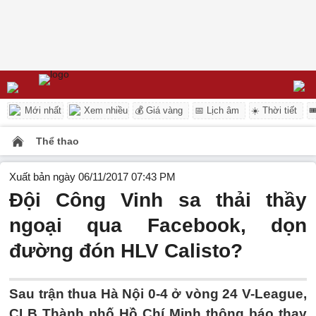
Mới nhất
Xem nhiều
💰 Giá vàng
📅 Lịch âm
☀️ Thời tiết

Thể thao
Xuất bản ngày 06/11/2017 07:43 PM
Đội Công Vinh sa thải thầy
ngoại qua Facebook, dọn
đường đón HLV Calisto?
Sau trận thua Hà Nội 0-4 ở vòng 24 V-League,
CLB Thành phố Hồ Chí Minh thông báo thay