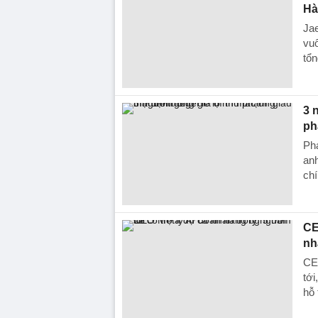
Hà
Ja
vuô
tổ
3 
ph
Phá
anh
chí
CE
nh
CE
tới
hỗ 