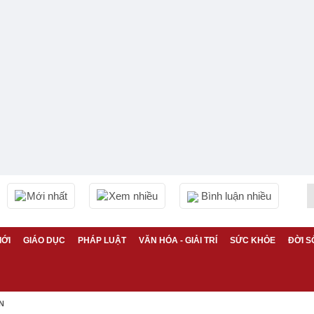
Mới nhất
Xem nhiều
Bình luận nhiều
IỚI
GIÁO DỤC
PHÁP LUẬT
VĂN HÓA - GIẢI TRÍ
SỨC KHỎE
ĐỜI S
N