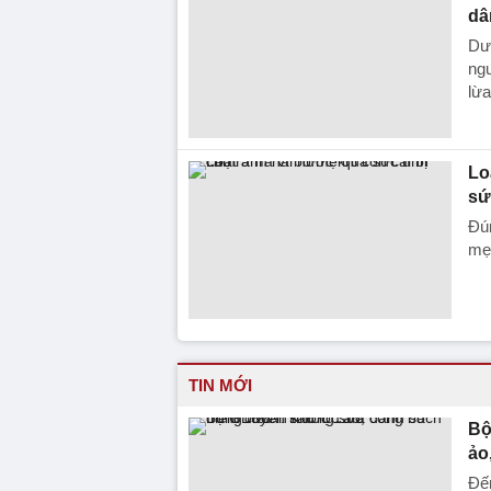
dâ
Dướ
ng
lừa
Lo
sứ
Đún
mẹ 
TIN MỚI
Bộ
ảo
Đến