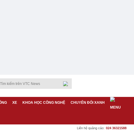
ỐNG
XE
KHOA HỌC CÔNG NGHỆ
CHUYỂN ĐỔI XANH
Liên hệ quảng cáo:
024 36321588