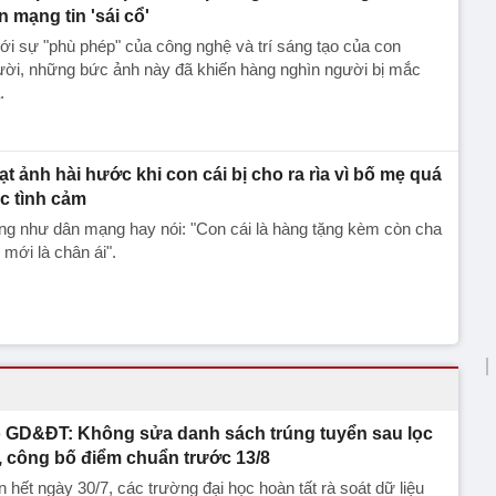
n mạng tin 'sái cổ'
i sự "phù phép" của công nghệ và trí sáng tạo của con
ười, những bức ảnh này đã khiến hàng nghìn người bị mắc
.
ạt ảnh hài hước khi con cái bị cho ra rìa vì bố mẹ quá
c tình cảm
g như dân mạng hay nói: "Con cái là hàng tặng kèm còn cha
mới là chân ái".
 GD&ĐT: Không sửa danh sách trúng tuyển sau lọc
, công bố điểm chuẩn trước 13/8
 hết ngày 30/7, các trường đại học hoàn tất rà soát dữ liệu