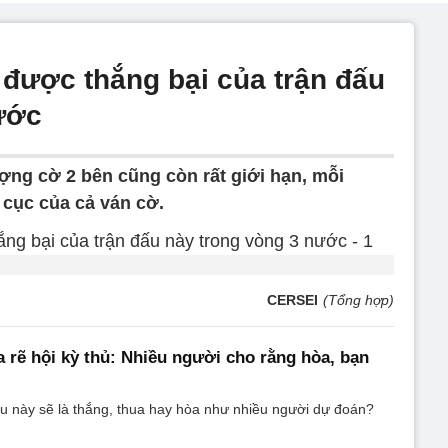
 được thắng bại của trận đấu
ước
ợng cờ 2 bên cũng còn rất giới hạn, mỗi
 cục của cả ván cờ.
CERSEI
(Tổng hợp)
a rẽ hội kỳ thủ: Nhiều người cho rằng hòa, bạn
u này sẽ là thắng, thua hay hòa như nhiều người dự đoán?