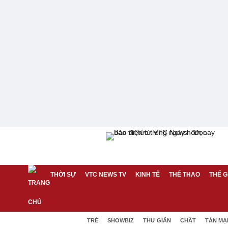
THỜI SỰ
VTC NEWS TV
KINH TẾ
THỂ THAO
THẾ G
TRẺ
SHOWBIZ
THƯ GIÃN
CHẤT
TẢN MẠ