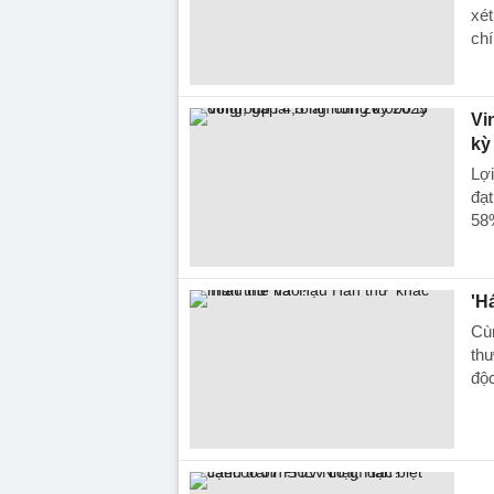
xé
chí
Vi
kỳ
Lợ
đạt
58
'H
Cùn
thư
độc