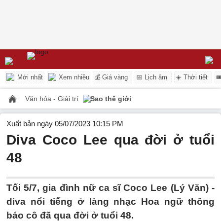
Mới nhất
Xem nhiều
💰 Giá vàng
📅 Lịch âm
☀️ Thời tiết

Văn hóa - Giải trí
Sao thế giới
Xuất bản ngày 05/07/2023 10:15 PM
Diva Coco Lee qua đời ở tuổi
48
Tối 5/7, gia đình nữ ca sĩ Coco Lee (Lý Văn) -
diva nổi tiếng ở làng nhạc Hoa ngữ thông
báo cô đã qua đời ở tuổi 48.