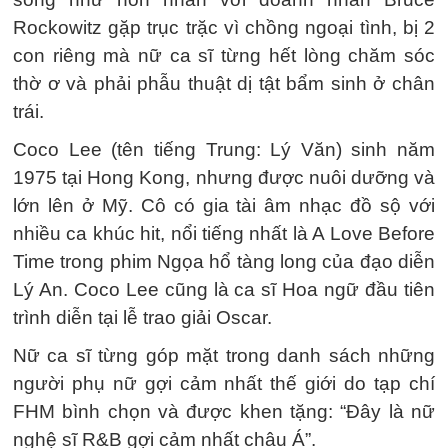
Rockowitz gặp trục trặc vì chồng ngoại tình, bị 2
con riêng mà nữ ca sĩ từng hết lòng chăm sóc
thờ ơ và phải phẫu thuật dị tật bẩm sinh ở chân
trái.
Coco Lee (tên tiếng Trung: Lý Văn) sinh năm
1975 tại Hong Kong, nhưng được nuôi dưỡng và
lớn lên ở Mỹ. Cô có gia tài âm nhạc đồ sộ với
nhiều ca khúc hit, nổi tiếng nhất là A Love Before
Time trong phim Ngọa hổ tàng long của đạo diễn
Lý An. Coco Lee cũng là ca sĩ Hoa ngữ đầu tiên
trình diễn tại lễ trao giải Oscar.
Nữ ca sĩ từng góp mặt trong danh sách những
người phụ nữ gợi cảm nhất thế giới do tạp chí
FHM bình chọn và được khen tặng: “Đây là nữ
nghệ sĩ R&B gợi cảm nhất châu Á”.