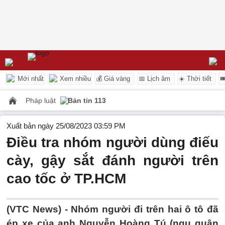
Mới nhất
Xem nhiều
💰 Giá vàng
📅 Lịch âm
☀️ Thời tiết

Pháp luật
Bản tin 113
Xuất bản ngày 25/08/2023 03:59 PM
Điều tra nhóm người dùng điếu
cày, gậy sắt đánh người trên
cao tốc ở TP.HCM
(VTC News) -
Nhóm người đi trên hai ô tô đã
ép xe của anh Nguyễn Hoàng Tú (ngụ quận