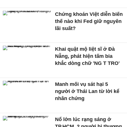
Chứng khoán Việt diễn biến
thế nào khi Fed giữ nguyên
lãi suất?
Khai quật mộ liệt sĩ ở Đà
Nẵng, phát hiện tấm bia
khắc dòng chữ 'NG T TRO'
Manh mối vụ sát hại 5
người ở Thái Lan từ lời kể
nhân chứng
Nổ lớn lúc rạng sáng ở
TP.HCM, 2 người bị thương,