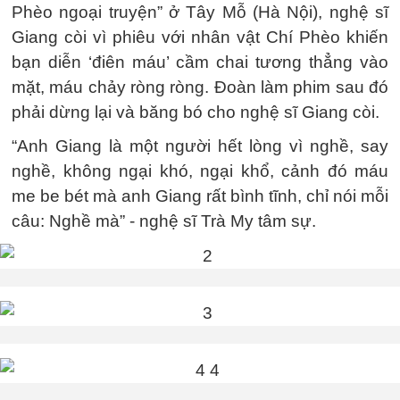
Phèo ngoại truyện” ở Tây Mỗ (Hà Nội), nghệ sĩ
Giang còi vì phiêu với nhân vật Chí Phèo khiến
bạn diễn ‘điên máu’ cầm chai tương thẳng vào
mặt, máu chảy ròng ròng. Đoàn làm phim sau đó
phải dừng lại và băng bó cho nghệ sĩ Giang còi.
“Anh Giang là một người hết lòng vì nghề, say
nghề, không ngại khó, ngại khổ, cảnh đó máu
me be bét mà anh Giang rất bình tĩnh, chỉ nói mỗi
câu: Nghề mà” - nghệ sĩ Trà My tâm sự.