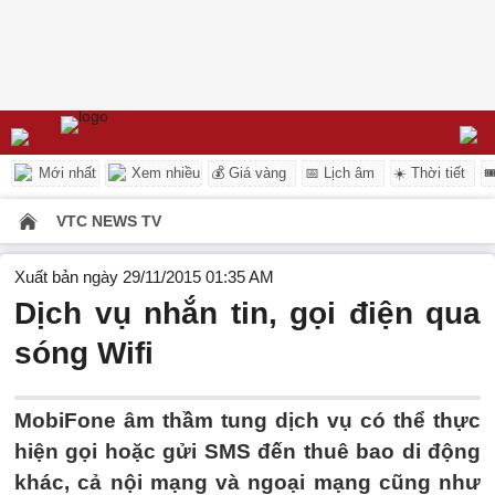
Mới nhất
Xem nhiều
💰 Giá vàng
📅 Lịch âm
☀️ Thời tiết

VTC NEWS TV
Xuất bản ngày 29/11/2015 01:35 AM
Dịch vụ nhắn tin, gọi điện qua
sóng Wifi
MobiFone âm thầm tung dịch vụ có thể thực
hiện gọi hoặc gửi SMS đến thuê bao di động
khác, cả nội mạng và ngoại mạng cũng như