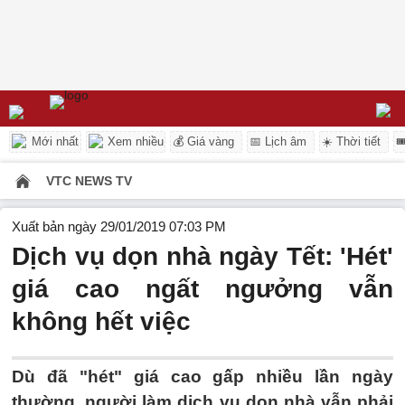
Mới nhất
Xem nhiều
💰 Giá vàng
📅 Lịch âm
☀️ Thời tiết

VTC NEWS TV
Xuất bản ngày 29/01/2019 07:03 PM
Dịch vụ dọn nhà ngày Tết: 'Hét'
giá cao ngất ngưởng vẫn
không hết việc
Dù đã "hét" giá cao gấp nhiều lần ngày
thường, người làm dịch vụ dọn nhà vẫn phải