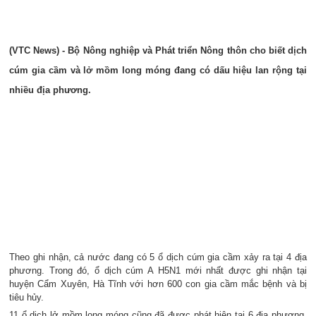
(VTC News) - Bộ Nông nghiệp và Phát triển Nông thôn cho biết dịch
cúm gia cầm và lở mồm long móng đang có dấu hiệu lan rộng tại
nhiều địa phương.
Theo ghi nhận, cả nước đang có 5 ổ dịch cúm gia cầm xảy ra tại 4 địa
phương. Trong đó, ổ dịch cúm A H5N1 mới nhất được ghi nhận tại
huyện Cẩm Xuyên, Hà Tĩnh với hơn 600 con gia cầm mắc bệnh và bị
tiêu hủy.
11 ổ dịch lở mồm long móng cũng đã được phát hiện tại 6 địa phương,