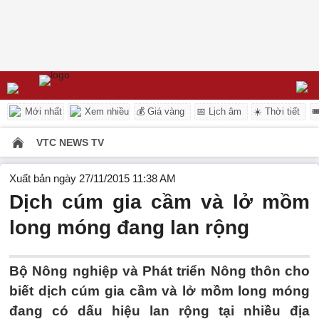
Mới nhất
Xem nhiều
💰 Giá vàng
📅 Lịch âm
☀️ Thời tiết

VTC NEWS TV
Xuất bản ngày 27/11/2015 11:38 AM
Dịch cúm gia cầm và lở mồm
long móng đang lan rộng
Bộ Nông nghiệp và Phát triển Nông thôn cho
biết dịch cúm gia cầm và lở mồm long móng
đang có dấu hiệu lan rộng tại nhiều địa