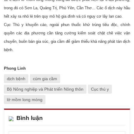
trong đó có Sơn La, Quảng Trị, Phú Yên, Cần Thơ... Các ổ dịch này hầu
hết xảy ra nhỏ lẻ trên quy mô hộ gia đình và có nguy cơ lây lan cao.
Cục Thú y khuyến cáo, ngoài phun thuốc khử trùng tiêu độc, chính
quyền các địa phương cần tăng cường kiểm soát chặt chẽ việc vận
chuyển, buôn bán gia súc, gia cầm để giảm thiểu khả năng phát tán dịch
bệnh.
Phong Linh
dịch bệnh
cúm gia cầm
Bộ Nông nghiệp và Phát triển Nông thôn
Cục thú y
lở mồm long móng
Bình luận