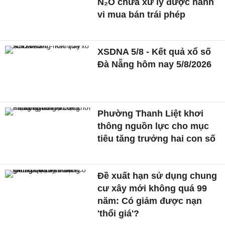
N₂O chưa xử lý được hành
vi mua bán trái phép
XSDNA 5/8 - Kết quả xổ số
Đà Nẵng hôm nay 5/8/2026
Phường Thanh Liệt khơi
thông nguồn lực cho mục
tiêu tăng trưởng hai con số
Đề xuất hạn sử dụng chung
cư xây mới không quá 99
năm: Có giảm được nạn
'thổi giá'?