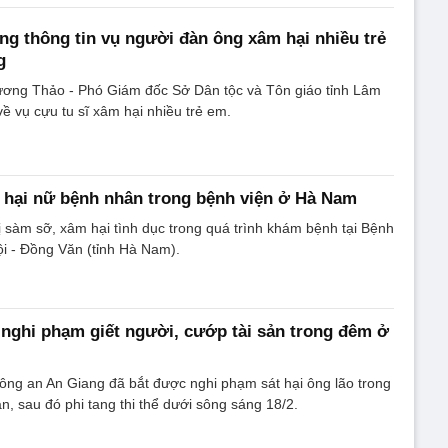
g thông tin vụ người đàn ông xâm hại nhiều trẻ
g
ơng Thảo - Phó Giám đốc Sở Dân tộc và Tôn giáo tỉnh Lâm
về vụ cựu tu sĩ xâm hại nhiều trẻ em.
 hại nữ bệnh nhân trong bệnh viện ở Hà Nam
 sàm sỡ, xâm hại tình dục trong quá trình khám bệnh tại Bệnh
i - Đồng Văn (tỉnh Hà Nam).
t nghi phạm giết người, cướp tài sản trong đêm ở
Công an An Giang đã bắt được nghi phạm sát hại ông lão trong
n, sau đó phi tang thi thể dưới sông sáng 18/2.