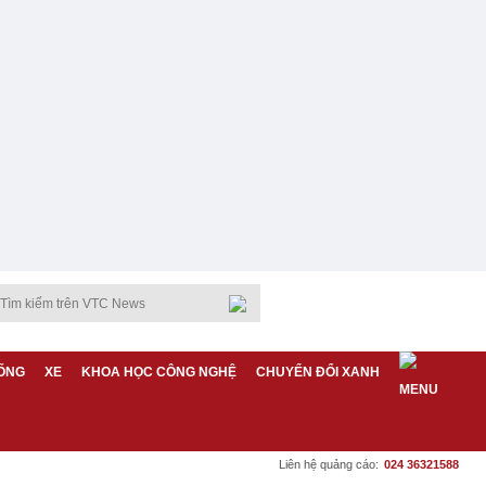
ỐNG
XE
KHOA HỌC CÔNG NGHỆ
CHUYỂN ĐỔI XANH
Liên hệ quảng cáo:
024 36321588