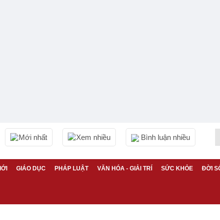
Mới nhất
Xem nhiều
Bình luận nhiều
IỚI
GIÁO DỤC
PHÁP LUẬT
VĂN HÓA - GIẢI TRÍ
SỨC KHỎE
ĐỜI S