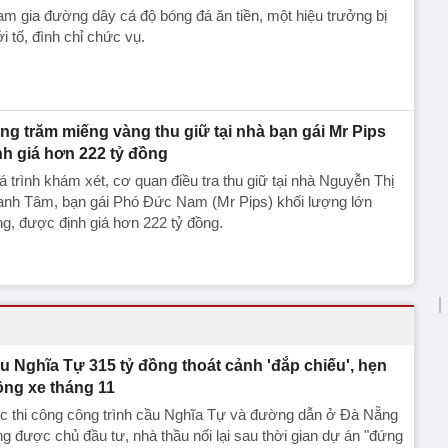
m gia đường dây cá độ bóng đá ăn tiền, một hiệu trưởng bị
i tố, đình chỉ chức vụ.
ng trăm miếng vàng thu giữ tại nhà bạn gái Mr Pips
nh giá hơn 222 tỷ đồng
 trình khám xét, cơ quan điều tra thu giữ tại nhà Nguyễn Thị
anh Tâm, bạn gái Phó Đức Nam (Mr Pips) khối lượng lớn
g, được định giá hơn 222 tỷ đồng.
u Nghĩa Tự 315 tỷ đồng thoát cảnh 'đắp chiếu', hẹn
ông xe tháng 11
c thi công công trình cầu Nghĩa Tự và đường dẫn ở Đà Nẵng
g được chủ đầu tư, nhà thầu nối lại sau thời gian dự án "đứng