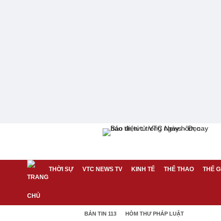
THỜI SỰ
VTC NEWS TV
KINH TẾ
THỂ THAO
THẾ G
BẢN TIN 113
HÒM THƯ PHÁP LUẬT