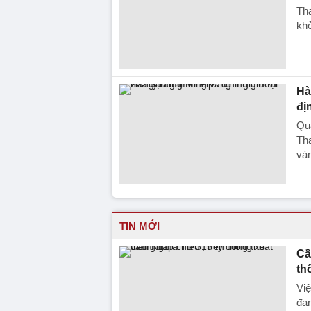
Tha
khở
Hà
đị
Quá
Th
vàn
TIN MỚI
Cầ
th
Việ
đan