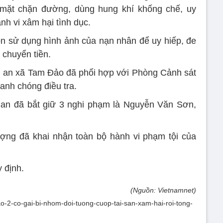
mặt chặn đường, dùng hung khí khống chế, uy
nh vi xâm hại tình dục.
òn sử dụng hình ảnh của nạn nhân để uy hiếp, đe
chuyển tiền.
ng an xã Tam Đảo đã phối hợp với Phòng Cảnh sát
anh chóng điều tra.
 an đã bắt giữ 3 nghi phạm là Nguyễn Văn Sơn,
ượng đã khai nhận toàn bộ hành vi phạm tội của
 định.
(Nguồn: Vietnamnet)
dao-2-co-gai-bi-nhom-doi-tuong-cuop-tai-san-xam-hai-roi-tong-