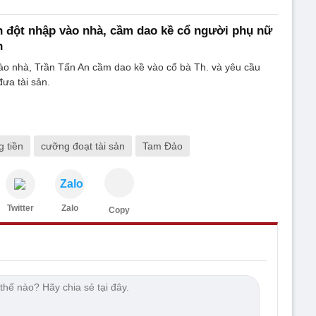
 đột nhập vào nhà, cầm dao kề cổ người phụ nữ
n
ào nhà, Trần Tấn An cầm dao kề vào cổ bà Th. và yêu cầu
ưa tài sản.
g tiền
cưỡng đoạt tài sản
Tam Đảo
Zalo
Twitter
Zalo
Copy