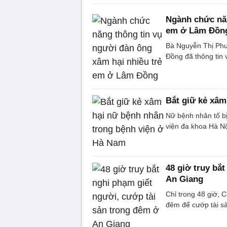
Ngành chức năn
em ở Lâm Đồn
Bà Nguyễn Thị Phư
Đồng đã thông tin 
Bắt giữ kẻ xâm
Nữ bệnh nhân tố bị
viện đa khoa Hà Nộ
48 giờ truy bắ
An Giang
Chỉ trong 48 giờ, 
đêm để cướp tài sả