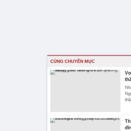
CÙNG CHUYÊN MỤC
Vợ
th
Nhằ
Ngọ
thầ
Th
đì