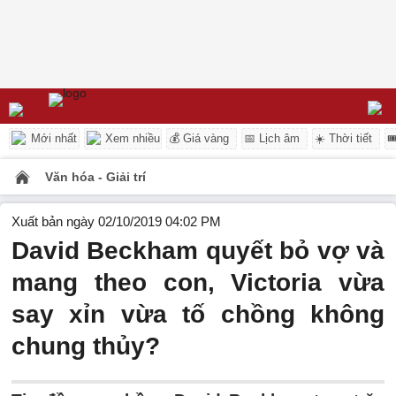
Mới nhất
Xem nhiều
💰 Giá vàng
📅 Lịch âm
☀️ Thời tiết

Văn hóa - Giải trí
Xuất bản ngày 02/10/2019 04:02 PM
David Beckham quyết bỏ vợ và
mang theo con, Victoria vừa
say xỉn vừa tố chồng không
chung thủy?