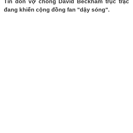
Tin đồn vợ chồng David Beckham trục trặc
đang khiến cộng đồng fan "dậy sóng".