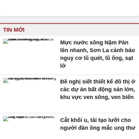
TIN MỚI
Mực nước sông Nậm Pàn
lên nhanh, Sơn La cảnh báo
nguy cơ lũ quét, lũ ống, sạt
lở
Đề nghị siết thiết kế đô thị ở
các dự án bất động sản lớn,
khu vực ven sông, ven biển
Cắt khối u, tái tạo lưỡi cho
người đàn ông mắc ung thư