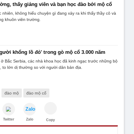
ường, thấy giảng viên và bạn học đào bới mộ cổ
 nhiên, không hiểu chuyện gì đang xảy ra khi thấy thầy cô và
ng khuôn viên trường.
'người khổng lồ đỏ' trong gò mộ cổ 3.000 năm
 ở Bắc Serbia, các nhà khoa học đã kinh ngạc trước những bộ
, to lớn dị thường so với người dân bản địa.
đào mộ
đào mộ cổ
Zalo
Twitter
Zalo
Copy