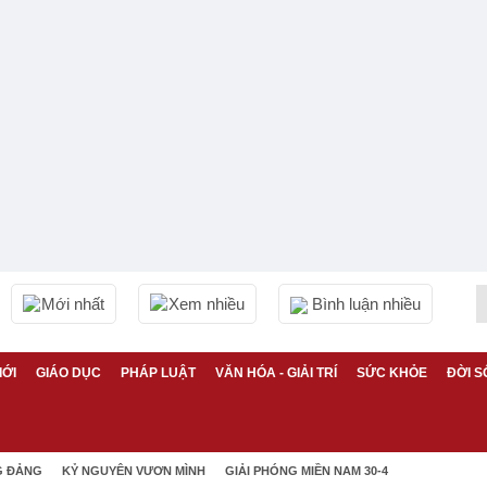
Mới nhất
Xem nhiều
Bình luận nhiều
IỚI
GIÁO DỤC
PHÁP LUẬT
VĂN HÓA - GIẢI TRÍ
SỨC KHỎE
ĐỜI S
G ĐẢNG
KỶ NGUYÊN VƯƠN MÌNH
GIẢI PHÓNG MIỀN NAM 30-4