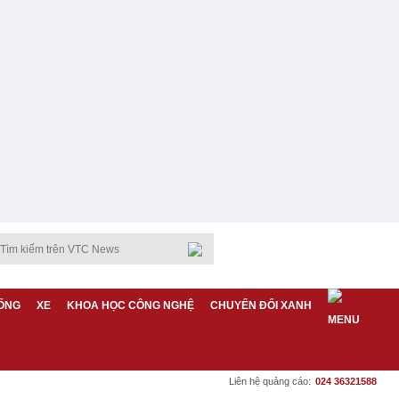
ỐNG
XE
KHOA HỌC CÔNG NGHỆ
CHUYỂN ĐỔI XANH
Liên hệ quảng cáo:
024 36321588