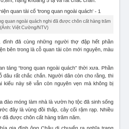
0,8m, nặng khoảng 5 tạ và rất chắc chắn.
ng quan ngoài quách nghi đã được chôn cất hàng trăm
 (Ảnh: Việt Cường/NTV)
a đình đã cùng những người thợ đập hết phần
iện bên trong là cỗ quan tài còn mới nguyên, màu
an táng “trong quan ngoài quách” thời xưa. Phần
ỗ dâu rất chắc chắn. Người dân còn cho rằng, thi
ài kiểu này sẽ vẫn còn nguyên vẹn mà không bị
a đào móng làm nhà là vườn họ tộc đã sinh sống
ước đây là vùng đồi thấp, cây cối rậm rạp. Nhiều
y đã được chôn cất hàng trăm năm.
hía gia đình ông Châu di chuyển ra nghĩa trang