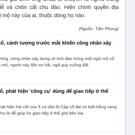
ễ và chôn cất chu đáo. Hiện chính quyền địa
 mộ này của ai, thuộc dòng họ nào.
(Nguồn: Tiền Phong)
ổ, cảnh tượng trước mắt khiến công nhân xây
ờng, công nhân xây dựng vô tình đào trúng một ngôi mộ cổ
a mộ, người này liền sợ hãi, ngã quỵ xuống đất.
, phát hiện 'công cụ' dùng để giao tiếp ở thế
át hiện hài cốt của 3 cư dân Ai Cập cổ đại có lưỡi bằng vàng
ư là để giúp họ giao tiếp ở thế giới bên kia.