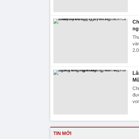
Ch
ng
Tha
vàn
2.0
Lâ
Mũ
Chi
đư
vo
TIN MỚI