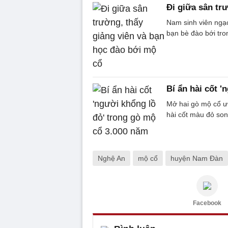
Đi giữa sân tr
Nam sinh viên ngạc
bạn bè đào bới tro
Bí ẩn hài cốt 
Mở hai gò mộ cổ ư
hài cốt màu đỏ son
Nghệ An
mộ cổ
huyện Nam Đàn
Facebook