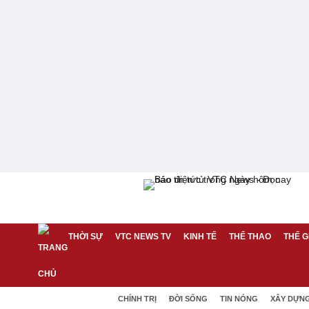
THỜI SỰ
VTC NEWS TV
KINH TẾ
THỂ THAO
THẾ G
CHÍNH TRỊ
ĐỜI SỐNG
TIN NÓNG
XÂY DỰN