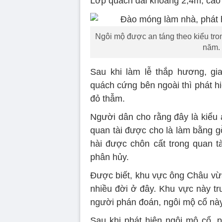
Lớp quách dài khoảng 2,4m, cao 
Ngôi mộ được an táng theo kiểu tro
năm.
Sau khi làm lễ thắp hương, gi
quách cứng bên ngoài thì phát h
đỏ thẫm.
Người dân cho rằng đây là kiểu 
quan tài được cho là làm bằng g
hài được chôn cất trong quan t
phân hủy.
Được biết, khu vực ông Châu vừ
nhiều đời ở đây. Khu vực này tr
người phán đoán, ngôi mộ cổ nà
Sau khi phát hiện ngôi mộ cổ, p