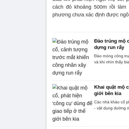
cách đó khoảng 500m rồi làm l
phương chưa xác định được ngôi
Đào trúng mộ c
dựng run rẩy
Đào móng công trư
và khi nhìn thấy bi
Khai quật mộ cổ
giới bên kia
Các nhà khảo cổ ph
- vật dụng dường nh