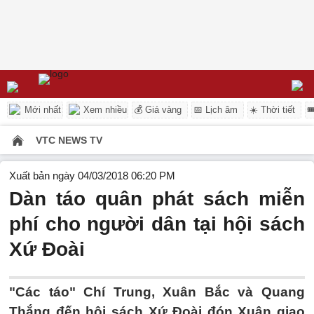
Mới nhất
Xem nhiều
💰 Giá vàng
📅 Lịch âm
☀️ Thời tiết

VTC NEWS TV
Xuất bản ngày 04/03/2018 06:20 PM
Dàn táo quân phát sách miễn
phí cho người dân tại hội sách
Xứ Đoài
"Các táo" Chí Trung, Xuân Bắc và Quang
Thắng đến hội sách Xứ Đoài đón Xuân giao