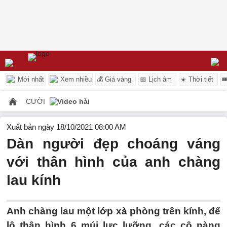
Mới nhất
Xem nhiều
💰 Giá vàng
📅 Lịch âm
☀️ Thời tiết

CƯỜI
Video hài
Xuất bản ngày 18/10/2021 08:00 AM
Dàn người đẹp choáng váng
với thân hình của anh chàng
lau kính
Anh chàng lau một lớp xà phòng trên kính, để
lộ thân hình 6 múi lực lưỡng, các cô nàng