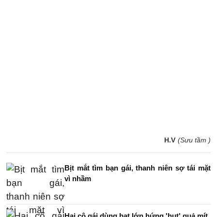
H.V
(Sưu tầm )
Bịt mắt tìm bạn gái, thanh niên sợ tái mặt
vì nhầm
Hai cô gái dùng bạt lớn hứng 'hụt' quả mít