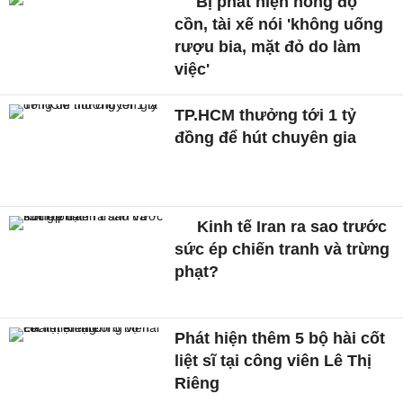
Bị phát hiện nồng độ
cồn, tài xế nói 'không uống
rượu bia, mặt đỏ do làm
việc'
TP.HCM thưởng tới 1 tỷ
đồng để hút chuyên gia
Kinh tế Iran ra sao trước
sức ép chiến tranh và trừng
phạt?
Phát hiện thêm 5 bộ hài cốt
liệt sĩ tại công viên Lê Thị
Riêng