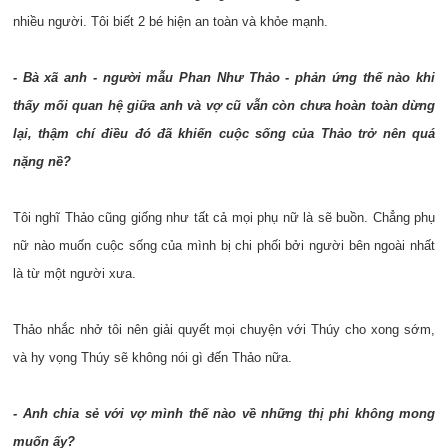
nhiều người. Tôi biết 2 bé hiện an toàn và khỏe mạnh.
- Bà xã anh - người mẫu Phan Như Thảo - phản ứng thế nào khi
thấy mối quan hệ giữa anh và vợ cũ vẫn còn chưa hoàn toàn dừng
lại, thậm chí điều đó đã khiến cuộc sống của Thảo trở nên quá
nặng nề?
Tôi nghĩ Thảo cũng giống như tất cả mọi phụ nữ là sẽ buồn. Chẳng phụ
nữ nào muốn cuộc sống của mình bị chi phối bởi người bên ngoài nhất
là từ một người xưa.
Thảo nhắc nhở tôi nên giải quyết mọi chuyện với Thúy cho xong sớm,
và hy vọng Thúy sẽ không nói gì đến Thảo nữa.
- Anh chia sẻ với vợ mình thế nào về những thị phi không mong
muốn ấy?