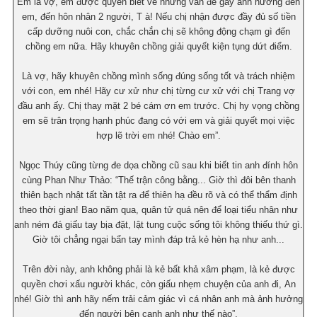
Em là vợ, em được quyền biết về những vấn đề gây ảnh hưởng đến
em, đến hôn nhân 2 người, T à! Nếu chị nhận được đầy đủ số tiền
cấp dưỡng nuôi con, chắc chắn chị sẽ không động chạm gì đến
chồng em nữa. Hãy khuyên chồng giải quyết kiện tụng dứt điểm.
Là vợ, hãy khuyên chồng mình sống đúng sống tốt và trách nhiệm
với con, em nhé! Hãy cư xử như chị từng cư xử với chị Trang vợ
đầu anh ấy. Chị thay mặt 2 bé cám ơn em trước. Chị hy vọng chồng
em sẽ trân trọng hạnh phúc đang có với em và giải quyết mọi việc
hợp lẽ trời em nhé! Chào em”.
Ngọc Thúy cũng từng đe dọa chồng cũ sau khi biết tin anh đính hôn
cùng Phan Như Thảo: “Thế trận công bằng... Giờ thì đôi bên thanh
thiên bạch nhật tất tần tật ra để thiên hạ đều rõ và có thể thẩm định
theo thời gian! Bao năm qua, quân tử quá nên để loại tiểu nhân như
anh ném đá giấu tay bịa đặt, lật tung cuộc sống tôi không thiếu thứ gì.
Giờ tôi chẳng ngại bẩn tay mình đáp trả kẻ hèn hạ như anh...
Trên đời này, anh không phải là kẻ bất khả xâm phạm, là kẻ được
quyền chơi xấu người khác, còn giấu nhẹm chuyện của anh đi, An
nhé! Giờ thì anh hãy nếm trải cảm giác vì cá nhân anh mà ảnh hưởng
đến người bên cạnh anh như thế nào”.