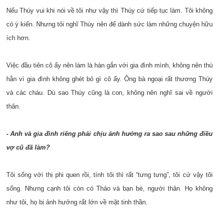
Nếu Thúy vui khi nói về tôi như vậy thì Thúy cứ tiếp tục làm. Tôi không
có ý kiến. Nhưng tôi nghĩ Thúy nên để dành sức làm những chuyện hữu
ích hơn.
Việc đầu tiên cô ấy nên làm là hàn gắn với gia đình mình, không nên thù
hằn vì gia đình không ghét bỏ gì cô ấy. Ông bà ngoại rất thương Thúy
và các cháu. Dù sao Thúy cũng là con, không nên nghĩ sai về người
thân.
- Anh và gia đình riêng phải chịu ảnh hưởng ra sao sau những điều
vợ cũ đã làm?
Tôi sống với thị phi quen rồi, tính tôi thì rất “tưng tưng”, tôi cứ vậy tôi
sống. Nhưng cạnh tôi còn có Thảo và bạn bè, người thân. Họ không
như tôi, họ bị ảnh hưởng rất lớn về mặt tinh thần.