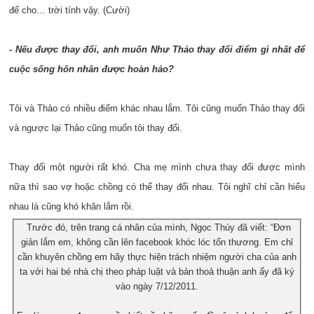
để cho… trời tính vậy. (Cười)
- Nếu được thay đổi, anh muốn Như Thảo thay đổi điểm gì nhất để
cuộc sống hôn nhân được hoàn hảo?
Tôi và Thảo có nhiều điểm khác nhau lắm. Tôi cũng muốn Thảo thay đổi
và ngược lại Thảo cũng muốn tôi thay đổi.
Thay đổi một người rất khó. Cha mẹ mình chưa thay đổi được mình
nữa thì sao vợ hoặc chồng có thể thay đổi nhau. Tôi nghĩ chỉ cần hiểu
nhau là cũng khó khăn lắm rồi.
Trước đó, trên trang cá nhân của mình, Ngọc Thúy đã viết: “Đơn
giản lắm em, không cần lên facebook khóc lóc tổn thương. Em chỉ
cần khuyên chồng em hãy thực hiện trách nhiệm người cha của anh
ta với hai bé nhà chị theo pháp luật và bản thoả thuận anh ấy đã ký
vào ngày 7/12/2011.