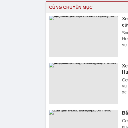
CÙNG CHUYÊN MỤC
Xe
cứ
Sau
Hưn
sự 
Xe
Hư
Cơ
vụ 
xe 
Bắ
Cơ 
quy