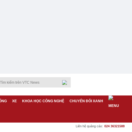
ỐNG
XE
KHOA HỌC CÔNG NGHỆ
CHUYỂN ĐỔI XANH
Liên hệ quảng cáo:
024 36321588