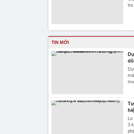
tra
TIN MỚI
Dự
dô
Dự
mây
mưa
Tự
hi
Lo 
3 l
phá