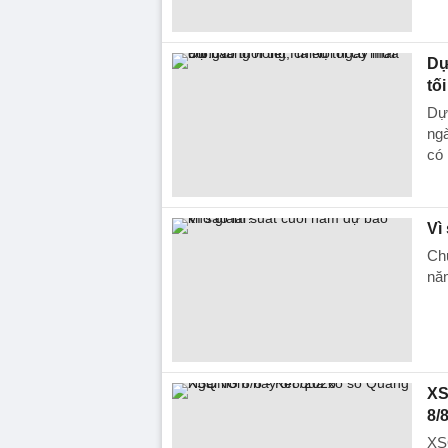
Dự
tố
Dự 
ngà
có 
Vì
Chu
năm
XS
8/
XS