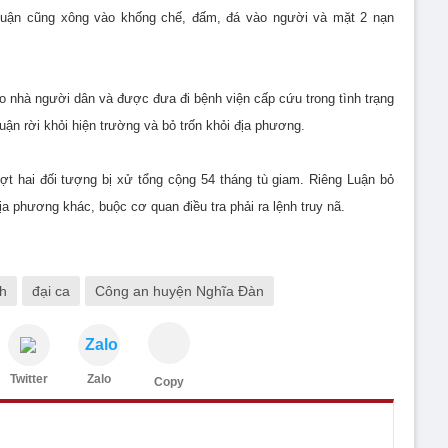
Luận cũng xông vào khống chế, đấm, đá vào người và mặt 2 nạn
ào nhà người dân và được đưa đi bệnh viện cấp cứu trong tình trạng
n rời khỏi hiện trường và bỏ trốn khỏi địa phương.
ượt hai đối tượng bị xử tổng cộng 54 tháng tù giam. Riêng Luận bỏ
ịa phương khác, buộc cơ quan điều tra phải ra lệnh truy nã.
ch
đại ca
Công an huyện Nghĩa Đàn
Zalo
Twitter
Zalo
Copy