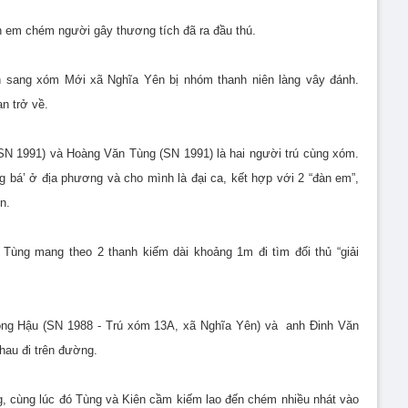
àn em chém người gây thương tích đã ra đầu thú.
n sang xóm Mới xã Nghĩa Yên bị nhóm thanh niên làng vây đánh.
n trở về.
(SN 1991) và Hoàng Văn Tùng (SN 1991) là hai người trú cùng xóm.
g bá’ ở địa phương và cho mình là đại ca, kết hợp với 2 “đàn em”,
n.
 Tùng mang theo 2 thanh kiếm dài khoảng 1m đi tìm đối thủ “giải
ọng Hậu (SN 1988 - Trú xóm 13A, xã Nghĩa Yên) và anh Đinh Văn
hau đi trên đường.
, cùng lúc đó Tùng và Kiên cầm kiếm lao đến chém nhiều nhát vào