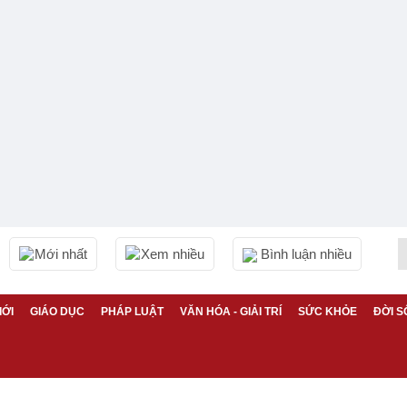
Mới nhất
Xem nhiều
Bình luận nhiều
IỚI
GIÁO DỤC
PHÁP LUẬT
VĂN HÓA - GIẢI TRÍ
SỨC KHỎE
ĐỜI S