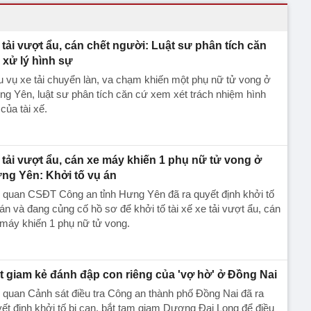
 tải vượt ẩu, cán chết người: Luật sư phân tích căn
 xử lý hình sự
 vụ xe tải chuyển làn, va chạm khiến một phụ nữ tử vong ở
g Yên, luật sư phân tích căn cứ xem xét trách nhiệm hình
của tài xế.
 tải vượt ẩu, cán xe máy khiến 1 phụ nữ tử vong ở
ng Yên: Khởi tố vụ án
 quan CSĐT Công an tỉnh Hưng Yên đã ra quyết định khởi tố
án và đang củng cố hồ sơ để khởi tố tài xế xe tải vượt ẩu, cán
máy khiến 1 phụ nữ tử vong.
t giam kẻ đánh đập con riêng của 'vợ hờ' ở Đồng Nai
quan Cảnh sát điều tra Công an thành phố Đồng Nai đã ra
ết định khởi tố bị can, bắt tạm giam Dương Đại Long để điều