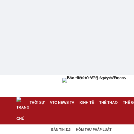
THỜI SỰ
VTC NEWS TV
KINH TẾ
THỂ THAO
THẾ G
BẢN TIN 113
HÒM THƯ PHÁP LUẬT