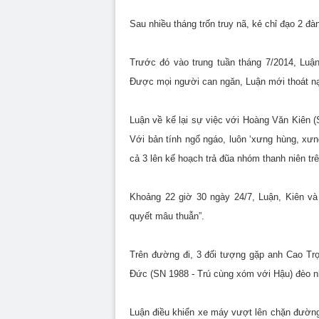
Sau nhiều tháng trốn truy nã, kẻ chỉ đạo 2 đ
Trước đó vào trung tuần tháng 7/2014, Luậ
Được mọi người can ngăn, Luận mới thoát nạ
Luận về kể lại sự việc với Hoàng Văn Kiên 
Với bản tính ngổ ngáo, luôn ‘xưng hùng, xưn
cả 3 lên kế hoạch trả đũa nhóm thanh niên trê
Khoảng 22 giờ 30 ngày 24/7, Luận, Kiên và
quyết mâu thuẫn”.
Trên đường đi, 3 đối tượng gặp anh Cao Tr
Đức (SN 1988 - Trú cùng xóm với Hậu) đèo n
Luận điều khiển xe máy vượt lên chặn đường