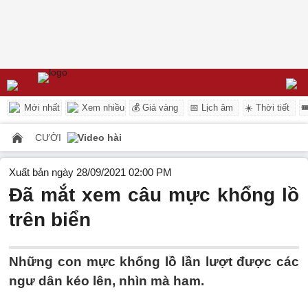
Mới nhất
Xem nhiều
💰 Giá vàng
📅 Lịch âm
☀️ Thời tiết

CƯỜI
Video hài
Xuất bản ngày 28/09/2021 02:00 PM
Đã mắt xem câu mực khổng lồ
trên biển
Những con mực khổng lồ lần lượt được các
ngư dân kéo lên, nhìn mà ham.