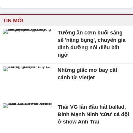
TIN MỚI
Tưởng ăn cơm buổi sáng
sẽ 'nặng bụng', chuyên gia
dinh dưỡng nói điều bất
ngờ
Những giấc mơ bay cất
cánh từ Vietjet
Thái VG lần đầu hát ballad,
Đinh Mạnh Ninh 'cứu' cả đội
ở show Anh Trai