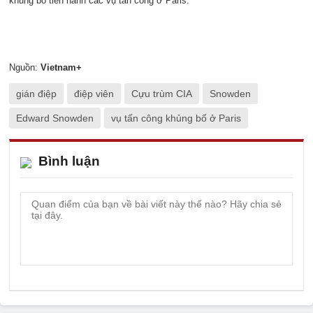
khủng bố tiến hành các vụ tấn công ở Paris.
Nguồn:
Vietnam+
gián điệp
điệp viên
Cựu trùm CIA
Snowden
Edward Snowden
vụ tấn công khủng bố ở Paris
Bình luận