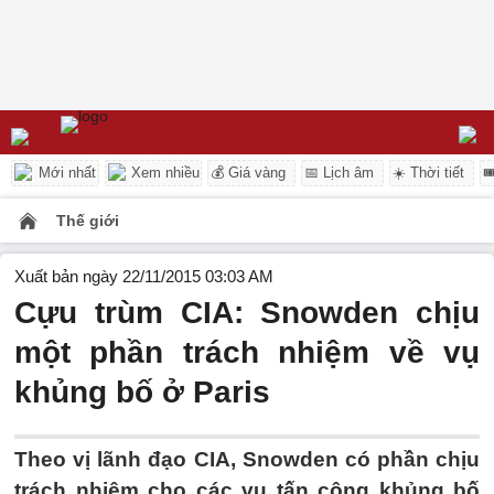
Mới nhất
Xem nhiều
💰 Giá vàng
📅 Lịch âm
☀️ Thời tiết

Thế giới
Xuất bản ngày 22/11/2015 03:03 AM
Cựu trùm CIA: Snowden chịu
một phần trách nhiệm về vụ
khủng bố ở Paris
Theo vị lãnh đạo CIA, Snowden có phần chịu
trách nhiệm cho các vụ tấn công khủng bố