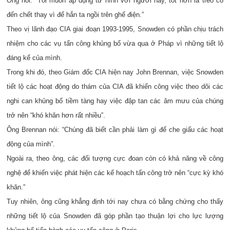
Ông nói: “Tôi muốn áp dụng tử hình với người này, tốt hơn là treo cổ
đến chết thay vì để hắn ta ngồi trên ghế điện.”
Theo vị lãnh đạo CIA giai đoạn 1993-1995, Snowden có phần chịu trách
nhiệm cho các vụ tấn công khủng bố vừa qua ở Pháp vì những tiết lộ
đáng kể của mình.
Trong khi đó, theo Giám đốc CIA hiện nay John Brennan, việc Snowden
tiết lộ các hoạt động do thám của CIA đã khiến công việc theo dõi các
nghi can khủng bố tiềm tàng hay việc đập tan các âm mưu của chúng
trở nên “khó khăn hơn rất nhiều”.
Ông Brennan nói: “Chúng đã biết cần phải làm gì để che giấu các hoạt
động của mình”.
Ngoài ra, theo ông, các đối tượng cực đoan còn có khả năng về công
nghệ để khiến việc phát hiện các kế hoạch tấn công trở nên “cực kỳ khó
khăn.”
Tuy nhiên, ông cũng khẳng định tới nay chưa có bằng chứng cho thấy
những tiết lộ của Snowden đã góp phần tạo thuận lợi cho lực lượng