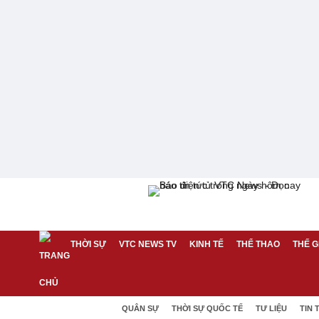
THỜI SỰ
VTC NEWS TV
KINH TẾ
THỂ THAO
THẾ G
QUÂN SỰ
THỜI SỰ QUỐC TẾ
TƯ LIỆU
TIN 