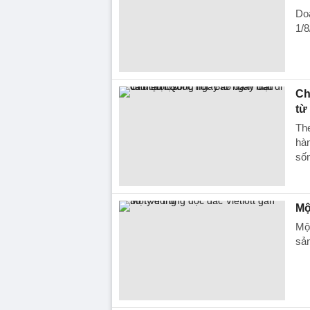
Do
1/8
Ch
từ
The
hàn
sốn
Mộ
Một
sản