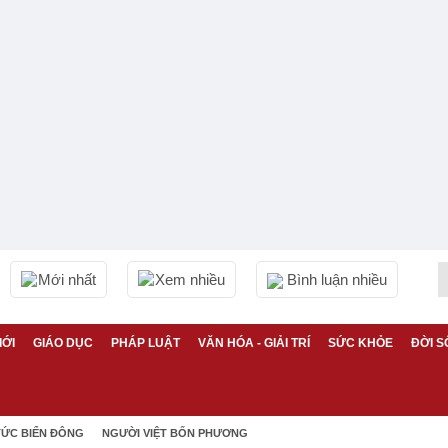
Mới nhất
Xem nhiều
Bình luận nhiều
IỚI
GIÁO DỤC
PHÁP LUẬT
VĂN HÓA - GIẢI TRÍ
SỨC KHỎE
ĐỜI S
TỨC BIỂN ĐÔNG
NGƯỜI VIỆT BỐN PHƯƠNG