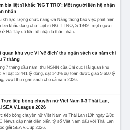
m bia liệt sĩ khắc 'NG T TRO': Một người liên hệ nhận
ân nhân
 khi lực lượng chức năng Đà Nẵng thông báo việc phát hiện
 bia khắc dòng chữ 'Liệt sĩ NG T TRO; S 1949', một người
 ở Hà Tây cũ liên hệ nhận là thân nhân.
i quan khu vực VI 'về đích' thu ngân sách cả năm chỉ
u 7 tháng
ong 7 tháng đầu năm, thu NSNN của Chi cục Hải quan khu
 VI đạt 13.441 tỷ đồng, đạt 140% dự toán được giao 9.600 tỷ
ng, vượt thu ngân sách cho cả năm 2026.
Trực tiếp bóng chuyền nữ Việt Nam 0-3 Thái Lan,
ải SEA V.League 2026
c tiếp bóng chuyền nữ Việt Nam vs Thái Lan (19h ngày 2/8):
 News cập nhật diễn biến, tỷ số Việt Nam đấu với Thái Lan
ộc giải SEA V.Cup 2026.