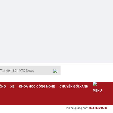
ỐNG
XE
KHOA HỌC CÔNG NGHỆ
CHUYỂN ĐỔI XANH
Liên hệ quảng cáo:
024 36321588