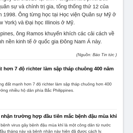
uân sự và chính trị gia, tổng thống thứ 12 của
m 1998. Ông từng học tại Học viện Quân sự Mỹ ở
 York) và Đại học Illinois ở Mỹ.
ppines, ông Ramos khuyến khích các cải cách về
sinh nền kinh tế ở quốc gia Đông Nam Á này.
(Nguồn: Báo Tin tức )
t hơn 7 độ richter làm sập tháp chuông 400 năm
ng đất mạnh hơn 7 độ richter làm sập tháp chuông hơn 400
ởng nhiều hộ dân phía Bắc Philippines.
i nhận trường hợp đầu tiên mắc bệnh đậu mùa khỉ
bệnh virus gây bệnh đậu mùa khỉ là một công dân từ nước
đầu tháng này và bệnh nhân này hiện đã được cách ly.