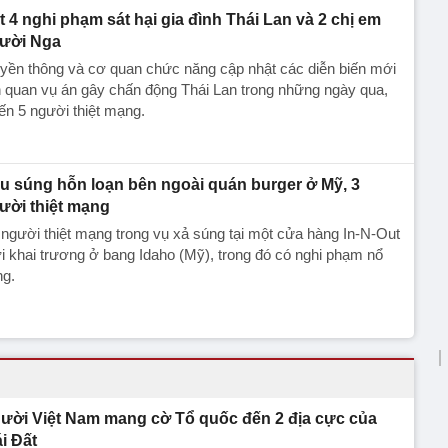
t 4 nghi phạm sát hại gia đình Thái Lan và 2 chị em
ười Nga
yền thông và cơ quan chức năng cập nhật các diễn biến mới
n quan vụ án gây chấn động Thái Lan trong những ngày qua,
ến 5 người thiệt mạng.
u súng hỗn loạn bên ngoài quán burger ở Mỹ, 3
ười thiệt mạng
người thiệt mạng trong vụ xả súng tại một cửa hàng In-N-Out
 khai trương ở bang Idaho (Mỹ), trong đó có nghi phạm nổ
ng.
ười Việt Nam mang cờ Tổ quốc đến 2 địa cực của
ái Đất