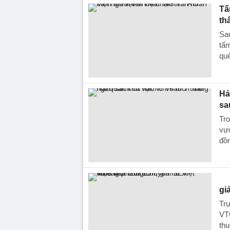
Tấ
th
Sau
tấm
quê
Hả
sa
Tr
vực
đồ
gi
Trự
VTC
thu