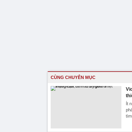
CÙNG CHUYÊN MỤC
Vi
th
Ít 
phà
tì