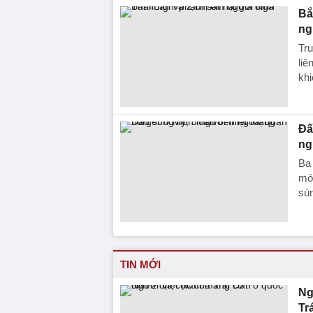
Bắ
ng
Tru
liê
khi
Đấ
ng
Ba 
mới
sú
TIN MỚI
Ng
Tr