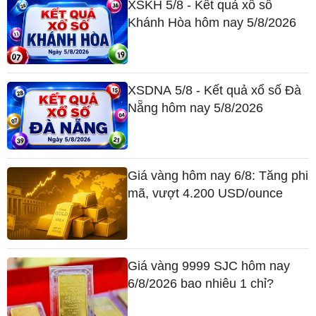
XSKH 5/8 - Kết quả xổ số
Khánh Hòa hôm nay 5/8/2026
XSDNA 5/8 - Kết quả xổ số Đà
Nẵng hôm nay 5/8/2026
Giá vàng hôm nay 6/8: Tăng phi
mã, vượt 4.200 USD/ounce
Giá vàng 9999 SJC hôm nay
6/8/2026 bao nhiêu 1 chỉ?