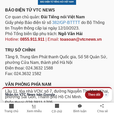
BÁO ĐIỆN TỬ VTC NEWS
Cơ quan chủ quản:
Đài Tiếng nói Việt Nam
Giấy phép Báo điện tử số
382/GP-BTTTT
do Bộ Thông
tin Truyền thông cấp lại ngày 12/10/2023.
Phó Tổng biên tập phụ trách:
Ngô Văn Hải
Hotline:
0855.911.911
| Email:
toasoan@vtcnews.vn
TRỤ SỞ CHÍNH
Tầng 9, Trung tâm Phát thanh Quốc gia, Số 58 Quán Sứ,
phường Cửa Nam, thành phố Hà Nội
Điện thoại: 024.3632 1588
Fax: 024.3632 1582
VĂN PHÒNG PHÍA NAM
Lầu 11, tòa nhà VOV, số 7, đường Nguyễn Thị Minh Khai,
Nhận tin VTC News trên Google
×
Theo dõi
phường Sài Gòn, Thành phố Hồ Chí Minh.
Điện thoại: 028.3811 1705
Hotline:
094.884.8186
Trang chủ
Xem nhiều
Bình luận
Chia sẻ
Cỡ chữ