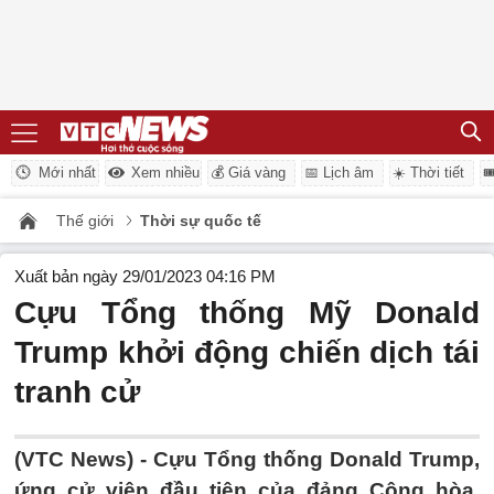
Mới nhất
Xem nhiều
💰 Giá vàng
📅 Lịch âm
☀️ Thời tiết

Thế giới
Thời sự quốc tế
Xuất bản ngày 29/01/2023 04:16 PM
Cựu Tổng thống Mỹ Donald
Trump khởi động chiến dịch tái
tranh cử
(VTC News) -
Cựu Tổng thống Donald Trump,
ứng cử viên đầu tiên của đảng Cộng hòa,