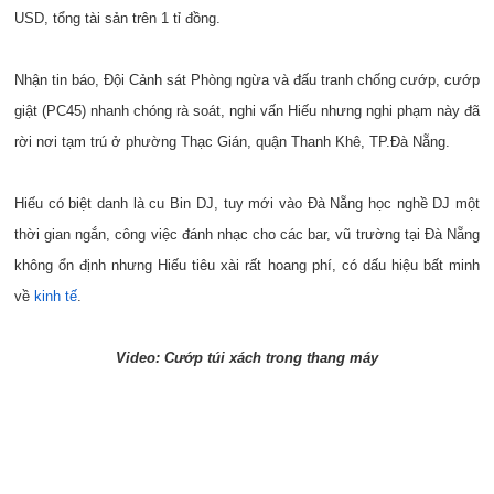
USD, tổng tài sản trên 1 tỉ đồng.
Nhận tin báo, Đội Cảnh sát Phòng ngừa và đấu tranh chống cướp, cướp
giật (PC45) nhanh chóng rà soát, nghi vấn Hiếu nhưng nghi phạm này đã
rời nơi tạm trú ở phường Thạc Gián, quận Thanh Khê, TP.Đà Nẵng.
Hiếu có biệt danh là cu Bin DJ, tuy mới vào Đà Nẵng học nghề DJ một
thời gian ngắn, công việc đánh nhạc cho các bar, vũ trường tại Đà Nẵng
không ổn định nhưng Hiếu tiêu xài rất hoang phí, có dấu hiệu bất minh
về
kinh tế
.
Video: Cướp túi xách trong thang máy