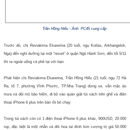
Trần Hồng Hiếu - Ảnh: PC45 cung cấp
Trước đó, chị Reviakima Ekarerina (20 tuổi, ngụ Kotlas, Arkhangelsk,
Nga) đến nghỉ dưỡng tại một “resort” ở quận Ngũ Hành Sơn, đến tối 5/11
thì ra ngoài uống cà phê tại với bạn.
Phát hiện chị Reviakima Ekarerina, Trần Hồng Hiếu (21 tuổi, ngụ 72 Hà
Ra, tổ 7, phường Vĩnh Phước, TP.Nha Trang) dừng xe, vẫn mặc áo
mưa và đội mũ bảo hiểm, đi bộ vào quán giật túi xách trên ghế và điện
thoại iPhone 6 plus trên bàn rồi bỏ chạy.
Trong túi xách còn có 1 điện thoại iPhone 6 plus khác, 900USD, 20.000
rup, đặc biệt là một nhẫn và đôi hoa tai đính kim cương trị giá 50.000