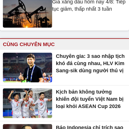
Giá xăng dầu hôm nay 4/8: Tiếp
tục giảm, thấp nhất 3 tuần
CÙNG CHUYÊN MỤC
Chuyên gia: 3 sao nhập tịch
khó đá cùng nhau, HLV Kim
Sang-sik dùng người thú vị
Kịch bản không tưởng
khiến đội tuyển Việt Nam bị
loại khỏi ASEAN Cup 2026
Báo Indonesia chỉ trích sao