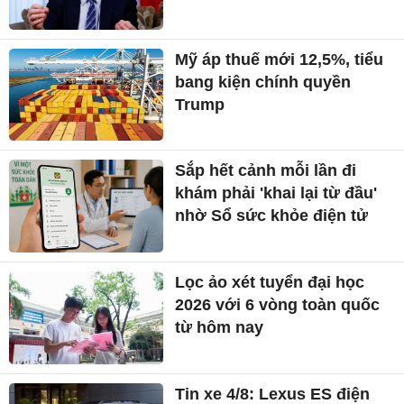
Mỹ áp thuế mới 12,5%, tiểu
bang kiện chính quyền
Trump
Sắp hết cảnh mỗi lần đi
khám phải 'khai lại từ đầu'
nhờ Sổ sức khỏe điện tử
Lọc ảo xét tuyển đại học
2026 với 6 vòng toàn quốc
từ hôm nay
Tin xe 4/8: Lexus ES điện