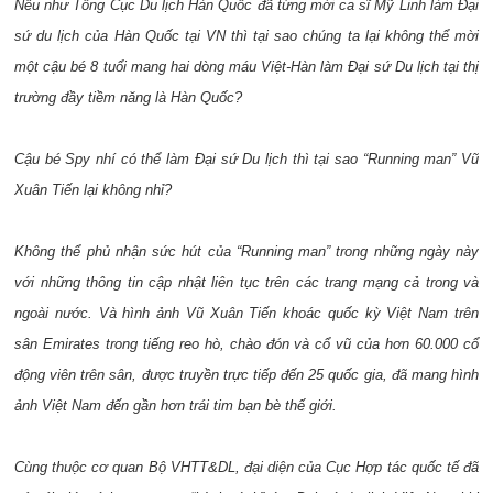
Nếu như Tổng Cục Du lịch Hàn Quốc đã từng mời ca sĩ Mỹ Linh làm Đại
sứ du lịch của Hàn Quốc tại VN thì tại sao chúng ta lại không thể mời
một cậu bé 8 tuổi mang hai dòng máu Việt-Hàn làm Đại sứ Du lịch tại thị
trường đầy tiềm năng là Hàn Quốc?
Cậu bé Spy nhí có thể làm Đại sứ Du lịch thì tại sao “Running man” Vũ
Xuân Tiến lại không nhỉ?
Không thể phủ nhận sức hút của “Running man” trong những ngày này
với những thông tin cập nhật liên tục trên các trang mạng cả trong và
ngoài nước. Và hình ảnh Vũ Xuân Tiến khoác quốc kỳ Việt Nam trên
sân Emirates trong tiếng reo hò, chào đón và cổ vũ của hơn 60.000 cổ
động viên trên sân, được truyền trực tiếp đến 25 quốc gia, đã mang hình
ảnh Việt Nam đến gần hơn trái tim bạn bè thế giới.
Cùng thuộc cơ quan Bộ VHTT&DL, đại diện của Cục Hợp tác quốc tế đã