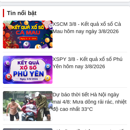
Tin nổi bật
XSCM 3/8 - Kết quả xổ số Cà
Mau hôm nay ngày 3/8/2026
XSPY 3/8 - Kết quả xổ số Phú
Yên hôm nay 3/8/2026
Dự báo thời tiết Hà Nội ngày
mai 4/8: Mưa dông rải rác, nhiệt
độ cao nhất 33°C