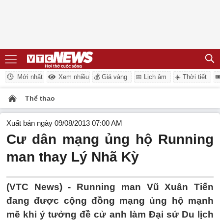
Mới nhất
Xem nhiều
💰 Giá vàng
📅 Lịch âm
☀️ Thời tiết

Thể thao
Xuất bản ngày 09/08/2013 07:00 AM
Cư dân mạng ủng hộ Running
man thay Lý Nhã Kỳ
(VTC News) - Running man Vũ Xuân Tiến
đang được cộng đồng mạng ủng hộ mạnh
mẽ khi ý tưởng đề cử anh làm Đại sứ Du lịch