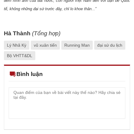
đem hình ảnh của đất nước, con người Việt Nam đến với bạn bè Quốc
tế, không những đại sứ trước đây, chỉ lo khoe thân...”
Hà Thành
(Tổng hợp)
Lý Nhã Kỳ
vũ xuân tiến
Running Man
đại sứ du lịch
Bộ VHTT&DL
Bình luận