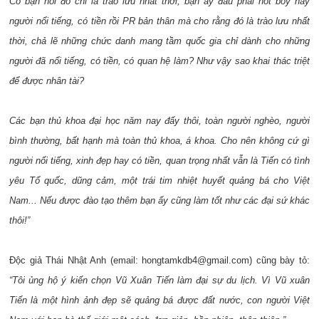
Có bạn nói đó chỉ là trào lưu nhất thời, bạn ấy đâu phải hot boy hay
người nổi tiếng, có tiền rồi PR bản thân mà cho rằng đó là trào lưu nhất
thời, chả lẽ những chức danh mang tầm quốc gia chỉ dành cho những
người đã nổi tiếng, có tiền, có quan hệ làm? Như vậy sao khai thác triệt
để được nhân tài?
Các bạn thủ khoa đại học năm nay đấy thôi, toàn người nghèo, người
bình thường, bất hạnh mà toàn thủ khoa, á khoa. Cho nên không cứ gì
người nổi tiếng, xinh đẹp hay có tiền, quan trọng nhất vẫn là Tiến có tình
yêu Tổ quốc, dũng cảm, một trái tim nhiệt huyết quảng bá cho Việt
Nam... Nếu được đào tạo thêm bạn ấy cũng làm tốt như các đại sứ khác
thôi!”
Độc giả Thái Nhật Anh (email: hongtamkdb4@gmail.com) cũng bày tỏ:
“Tôi ủng hộ ý kiến chọn Vũ Xuân Tiến làm đại sự du lịch. Vì Vũ xuân
Tiến là một hình ảnh đẹp sẽ quảng bá được đất nước, con người Việt