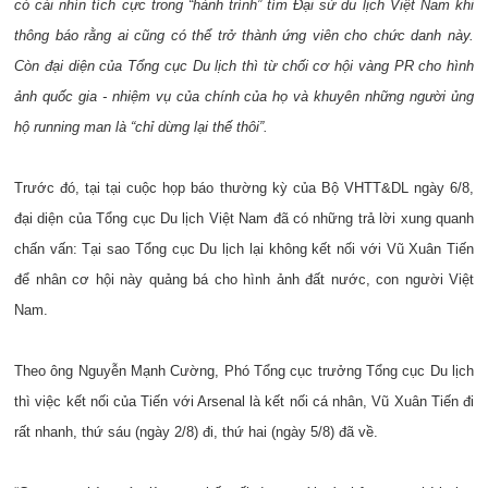
có cái nhìn tích cực trong “hành trình” tìm Đại sứ du lịch Việt Nam khi
thông báo rằng ai cũng có thể trở thành ứng viên cho chức danh này.
Còn đại diện của Tổng cục Du lịch thì từ chối cơ hội vàng PR cho hình
ảnh quốc gia - nhiệm vụ của chính của họ và khuyên những người ủng
hộ running man là “chỉ dừng lại thế thôi”.
Trước đó, tại tại cuộc họp báo thường kỳ của Bộ VHTT&DL ngày 6/8,
đại diện của Tổng cục Du lịch Việt Nam đã có những trả lời xung quanh
chấn vấn: Tại sao Tổng cục Du lịch lại không kết nối với Vũ Xuân Tiến
để nhân cơ hội này quảng bá cho hình ảnh đất nước, con người Việt
Nam.
Theo ông Nguyễn Mạnh Cường, Phó Tổng cục trưởng Tổng cục Du lịch
thì việc kết nối của Tiến với Arsenal là kết nối cá nhân, Vũ Xuân Tiến đi
rất nhanh, thứ sáu (ngày 2/8) đi, thứ hai (ngày 5/8) đã về.