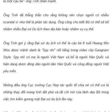
là một cậu bé”- ông Tình nhấn mạnh.
Ông Tình đã thẳng thắn cho rằng không nên chọn người có nhiều
scandal vì như thế là phản tác dụng. Ông cũng cho biết Bộ có thể sẽ bổ
nhiệm nhiều Đại sứ Du lịch theo địa bàn hoặc nhiệm vụ cụ thể.
Ông Tình gợi ý rằng Đại sứ du lịch có thể là cậu bé 8 tuổi Hwang Min
Woo được mệnh danh là “Spy nhí” nổi tiếng trong video clip Gangnam
Style. Spy nhí có mẹ là người Việt Nam và bố là người Hàn Quốc và
hiện đang được đông đảo người dân Hàn Quốc và cộng đồng người Việt
yêu mến.
Những điều ông Cục trưởng Cục Hợp tác quốc tế chia sẻ có thể coi là
những thay đổi mang tính đột phá và rất cởi mở của lãnh đạo Bộ trong
việc tìm kiếm gương mặt Đại sứ du lịch lần này.