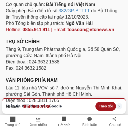
Cơ quan chủ quản:
Đài Tiếng nói Việt Nam
Giấy phép Báo điện tử số
382/GP-BTTTT
do Bộ Thông
tin Truyền thông cấp lại ngày 12/10/2023.
Phó Tổng biên tập phụ trách:
Ngô Văn Hải
Hotline:
0855.911.911
| Email:
toasoan@vtcnews.vn
TRỤ SỞ CHÍNH
Tầng 9, Trung tâm Phát thanh Quốc gia, Số 58 Quán Sứ,
phường Cửa Nam, thành phố Hà Nội
Điện thoại: 024.3632 1588
Fax: 024.3632 1582
VĂN PHÒNG PHÍA NAM
Lầu 11, tòa nhà VOV, số 7, đường Nguyễn Thị Minh Khai,
phường Sài Gòn, Thành phố Hồ Chí Minh.
Điện thoại: 028.3811 1705
Nhận tin VTC News trên Google
×
Theo dõi
Hotline:
094.884.8186
Không được sao chép lại bất kỳ thông tin nào từ website
này khi chưa có sự đồng ý bằng văn bản của Báo Điện tử
Trang chủ
Xem nhiều
Bình luận
Chia sẻ
Cỡ chữ