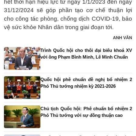
hết thời hạn hiệu lực từ ngày 1/1/2023 đến ngày
31/12/2024 sẽ góp phần tạo cơ chế thuận lợi
cho công tác phòng, chống dịch COVID-19, bảo
vệ sức khỏe Nhân dân trong giai đoạn tới.
ANH VĂN
Trình Quốc hội cho thôi đại biểu khoá XV
với ông Phạm Bình Minh, Lê Minh Chuẩn
Quốc hội phê chuẩn đề nghị bổ nhiệm 2
Phó Thủ tướng nhiệm kỳ 2021-2026
Chủ tịch Quốc hội: Phê chuẩn bổ nhiệm 2
Phó Thủ tướng với sự đồng thuận cao