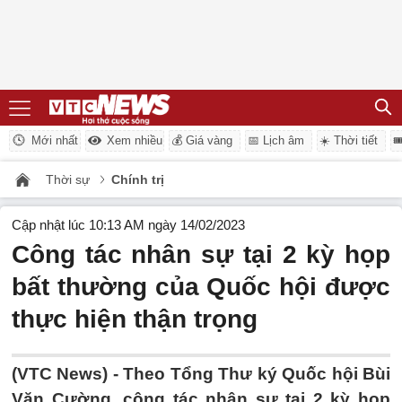
Mới nhất
Xem nhiều
💰 Giá vàng
📅 Lịch âm
☀️ Thời tiết

Thời sự
Chính trị
Cập nhật lúc 10:13 AM ngày 14/02/2023
Công tác nhân sự tại 2 kỳ họp
bất thường của Quốc hội được
thực hiện thận trọng
(VTC News) -
Theo Tổng Thư ký Quốc hội Bùi
Văn Cường, công tác nhân sự tại 2 kỳ họp