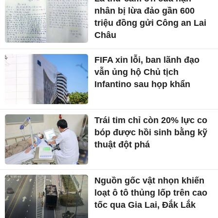
nhân bị lừa đảo gần 600
triệu đồng gửi Công an Lai
Châu
FIFA xin lỗi, ban lãnh đạo
vẫn ủng hộ Chủ tịch
Infantino sau họp khẩn
Trái tim chỉ còn 20% lực co
bóp được hồi sinh bằng kỹ
thuật đột phá
Nguồn gốc vật nhọn khiến
loạt ô tô thủng lốp trên cao
tốc qua Gia Lai, Đắk Lắk