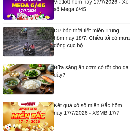
Vietlott hôm nay 17/7/2026 - Xổ
số Mega 6/45
Dự báo thời tiết miền Trung
hôm nay 18/7: Chiều tối có mưa
dông cục bộ
Bữa sáng ăn cơm có tốt cho dạ
dày?
Kết quả xổ số miền Bắc hôm
nay 17/7/2026 - XSMB 17/7