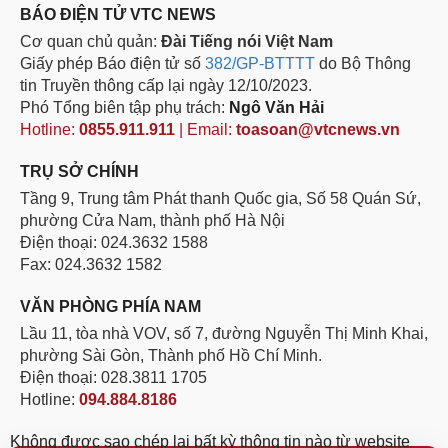
BÁO ĐIỆN TỬ VTC NEWS
Cơ quan chủ quản:
Đài Tiếng nói Việt Nam
Giấy phép Báo điện tử số
382/GP-BTTTT
do Bộ Thông
tin Truyền thông cấp lại ngày 12/10/2023.
Phó Tổng biên tập phụ trách:
Ngô Văn Hải
Hotline:
0855.911.911
| Email:
toasoan@vtcnews.vn
TRỤ SỞ CHÍNH
Tầng 9, Trung tâm Phát thanh Quốc gia, Số 58 Quán Sứ,
phường Cửa Nam, thành phố Hà Nội
Điện thoại: 024.3632 1588
Fax: 024.3632 1582
VĂN PHÒNG PHÍA NAM
Lầu 11, tòa nhà VOV, số 7, đường Nguyễn Thị Minh Khai,
phường Sài Gòn, Thành phố Hồ Chí Minh.
Điện thoại: 028.3811 1705
Hotline:
094.884.8186
Không được sao chép lại bất kỳ thông tin nào từ website