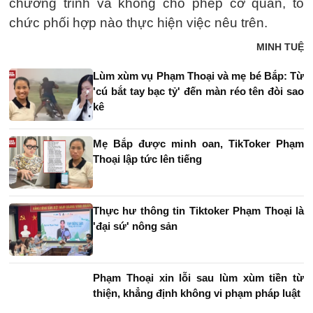
chương trình và không cho phép cơ quan, tổ
chức phối hợp nào thực hiện việc nêu trên.
MINH TUỆ
Lùm xùm vụ Phạm Thoại và mẹ bé Bắp: Từ
'cú bắt tay bạc tỷ' đến màn réo tên đòi sao
kê
Mẹ Bắp được minh oan, TikToker Phạm
Thoại lập tức lên tiếng
Thực hư thông tin Tiktoker Phạm Thoại là
'đại sứ' nông sản
Phạm Thoại xin lỗi sau lùm xùm tiền từ
thiện, khẳng định không vi phạm pháp luật