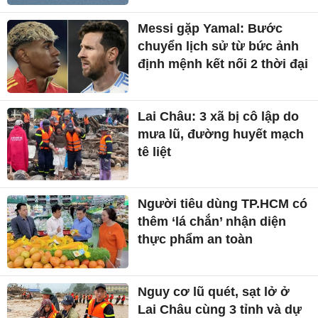
Messi gặp Yamal: Bước
chuyển lịch sử từ bức ảnh
định mệnh kết nối 2 thời đại
Lai Châu: 3 xã bị cô lập do
mưa lũ, đường huyết mạch
tê liệt
Người tiêu dùng TP.HCM có
thêm ‘lá chắn’ nhận diện
thực phẩm an toàn
Nguy cơ lũ quét, sạt lở ở
Lai Châu cùng 3 tỉnh và dự