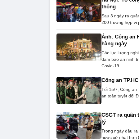
Covid-19.
Công an TP.HCM
Tối 15/7, Công an 
an toàn tuyệt đối Đ
CSGT ra quân t
lý
Trong ngày đầu ra
nước xử phạt hơn 
trấn áp tội phạm
Lê Văn Tuyến
Đ
Facebook
Bình luận