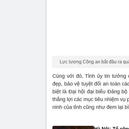
Lực lượng Công an bắt đầu ra quâ
Cùng với đó, Tỉnh ủy tin tưởng 
đẹp, bảo vệ tuyệt đối an toàn các
biệt là Đại hội đại biểu Đảng bộ
thắng lợi các mục tiêu nhiệm vụ p
ninh của tỉnh cũng như đem lại b
Hà Nội: Tổ côn
thông
Sau 3 ngày ra quân
200 trường hợp vi
Ảnh: Công an H
hàng ngày
Các lực lượng nghi
đảm bảo an ninh tr