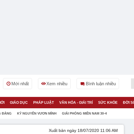
Mới nhất
Xem nhiều
Bình luận nhiều
IỚI
GIÁO DỤC
PHÁP LUẬT
VĂN HÓA - GIẢI TRÍ
SỨC KHỎE
ĐỜI S
G ĐẢNG
KỶ NGUYÊN VƯƠN MÌNH
GIẢI PHÓNG MIỀN NAM 30-4
Xuất bản ngày 18/07/2020 11:06 AM