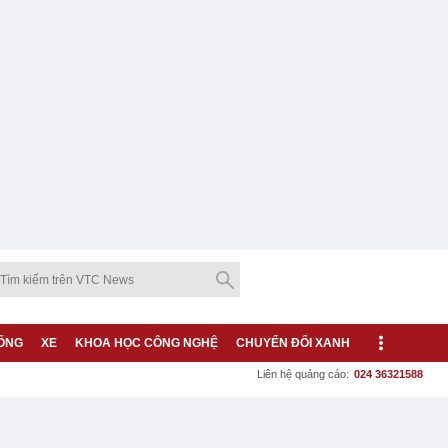
ỐNG
XE
KHOA HỌC CÔNG NGHỆ
CHUYỂN ĐỔI XANH
Liên hệ quảng cáo:
024 36321588