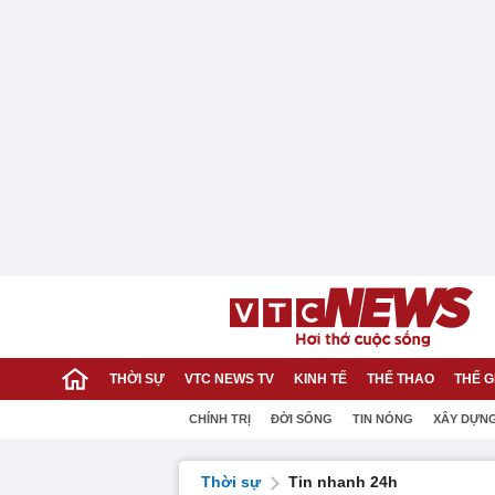
THỜI SỰ
VTC NEWS TV
KINH TẾ
THỂ THAO
THẾ G
CHÍNH TRỊ
ĐỜI SỐNG
TIN NÓNG
XÂY DỰN
Thời sự
Tin nhanh 24h