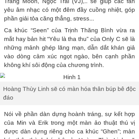
Trang Moon, Ngọc Trai (VJ),.. sẽ giúp các fan
yêu âm nhạc có một đêm đầy cuồng nhiệt, góp
phần giải tỏa căng thẳng, stress...
Ca khúc “Seen” của Trịnh Thăng Bình vừa ra
mắt hay bản hit “Yêu là tha thu” của Only C sẽ là
những mảnh ghép lãng mạn, dẫn dắt khán giả
vào dòng cảm xúc ngọt ngào, bên cạnh phần
không khí sôi động của chương trình.
Hoàng Thùy Linh sẽ có màn hóa thân búp bê độc
đáo
Nói về phần dàn dựng hoành tráng, sự kết hợp
của Min và Erik trong một màn ảo thuật thú vị
được dàn dựng riêng cho ca khúc “Ghen”; màn