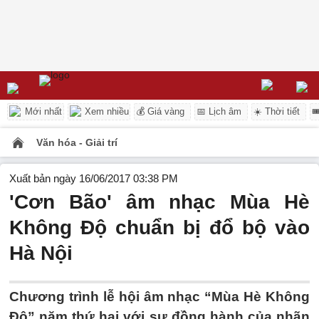
Mới nhất
Xem nhiều
💰 Giá vàng
📅 Lịch âm
☀️ Thời tiết

Văn hóa - Giải trí
Xuất bản ngày 16/06/2017 03:38 PM
'Cơn Bão' âm nhạc Mùa Hè
Không Độ chuẩn bị đổ bộ vào
Hà Nội
Chương trình lễ hội âm nhạc “Mùa Hè Không
Độ” năm thứ hai với sự đồng hành của nhãn