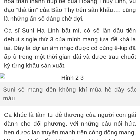
hóa thân thành búp bê của Hoàng Thùy Linh, vũ
đạo “thả tim” của Bảo Thy trên sân khấu…. cũng
là những ẩn số đáng chờ đợi.
Ca sĩ Suni Hạ Linh bật mí, cô sẽ lần đầu tiên
debut single thứ 3 của mình mang tựa đề khá lạ
tai. Đây là dự án âm nhạc được cô cùng ê-kip đã
ấp ủ trong một thời gian dài và được trau chuốt
kỳ từng khâu sản xuất.
Suni sẽ mang đến không khí mùa hè đầy sắc
màu
Ca khúc là tâm tư dễ thương của người con gái
dành cho đối phương, với những câu nói hứa
hẹn được lan truyền mạnh trên cộng đồng mạng.