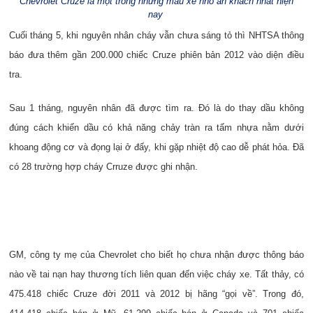
Chevrolet Cruze là một trong những mẫu xe nhỏ ăn khách nhất hiện
nay
Cuối tháng 5, khi nguyên nhân cháy vẫn chưa sáng tỏ thì NHTSA thông
báo đưa thêm gần 200.000 chiếc Cruze phiên bản 2012 vào diện điều
tra.
Sau 1 tháng, nguyên nhân đã được tìm ra. Đó là do thay dầu không
đúng cách khiến dầu có khả năng chảy tràn ra tấm nhựa nằm dưới
khoang động cơ và đọng lại ở đấy, khi gặp nhiệt độ cao dễ phát hỏa. Đã
có 28 trường hợp cháy Crruze được ghi nhận.
GM, công ty mẹ của Chevrolet cho biết họ chưa nhận được thông báo
nào về tai nạn hay thương tích liên quan đến việc cháy xe. Tất thảy, có
475.418 chiếc Cruze đời 2011 và 2012 bị hãng “gọi về”. Trong đó,