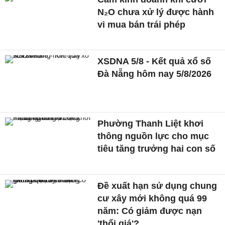
N₂O chưa xử lý được hành
vi mua bán trái phép
XSDNA 5/8 - Kết quả xổ số
Đà Nẵng hôm nay 5/8/2026
Phường Thanh Liệt khơi
thông nguồn lực cho mục
tiêu tăng trưởng hai con số
Đề xuất hạn sử dụng chung
cư xây mới không quá 99
năm: Có giảm được nạn
'thổi giá'?