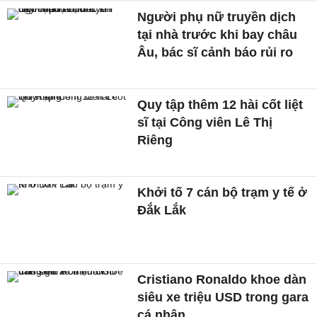
Người phụ nữ truyền dịch
tại nhà trước khi bay châu
Âu, bác sĩ cảnh báo rủi ro
Quy tập thêm 12 hài cốt liệt
sĩ tại Công viên Lê Thị
Riêng
Khởi tố 7 cán bộ trạm y tế ở
Đắk Lắk
Cristiano Ronaldo khoe dàn
siêu xe triệu USD trong gara
cá nhân