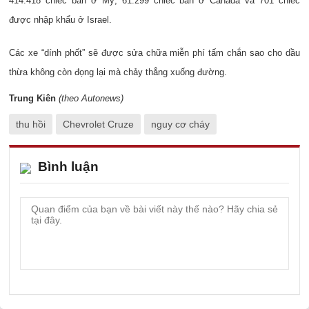
414.418 chiếc bán ở Mỹ, 61.299 chiếc bán ở Canada và 701 chiếc
được nhập khẩu ở Israel.
Các xe “dính phốt” sẽ được sửa chữa miễn phí tấm chắn sao cho dầu
thừa không còn đọng lại mà chảy thẳng xuống đường.
Trung Kiên
(theo Autonews)
thu hồi
Chevrolet Cruze
nguy cơ cháy
Bình luận