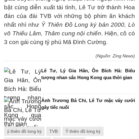
bật cùng diễn xuất tài tình, Lê Tư trở thành Hoa
đán của đài TVB với những bộ phim ăn khách
nhất nhì như
Ỷ Thiên Đồ Long ký bản 2000, Lò
võ Thiếu Lâm, Thâm cung nội chiến
. Hiện, cô có
3 con gái cùng tỷ phú Mã Đình Cường.
(Nguồn: Zing News)
Lê Tư, Lý Gia Hân, Ôn Bích Hà: Biểu
tượng nhan sắc Hong Kong qua thời gian
Ảnh Trương Bá Chi, Lê Tư mặc váy cưới
gây tiếc nuối
ỷ thiên đồ long ký
TVB
Ỷ thiên đồ long ký