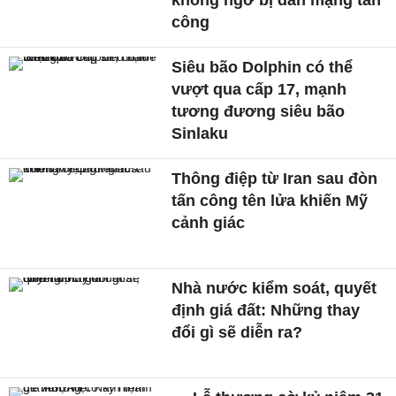
không ngờ bị dân mạng tấn
công
Siêu bão Dolphin có thể
vượt qua cấp 17, mạnh
tương đương siêu bão
Sinlaku
Thông điệp từ Iran sau đòn
tấn công tên lửa khiến Mỹ
cảnh giác
Nhà nước kiểm soát, quyết
định giá đất: Những thay
đổi gì sẽ diễn ra?