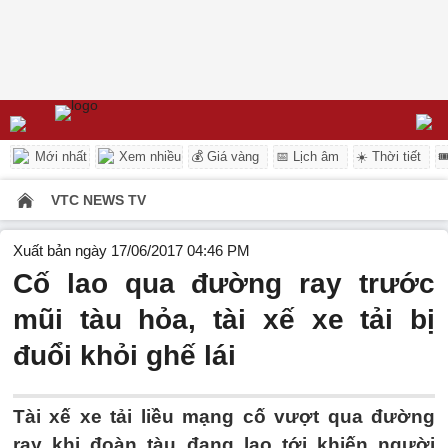
Mới nhất
Xem nhiều
💰 Giá vàng
📅 Lịch âm
☀️ Thời tiết

VTC NEWS TV
Xuất bản ngày 17/06/2017 04:46 PM
Cố lao qua đường ray trước
mũi tàu hỏa, tài xế xe tải bị
đuổi khỏi ghế lái
Tài xế xe tải liều mạng cố vượt qua đường
ray khi đoàn tàu đang lao tới khiến người