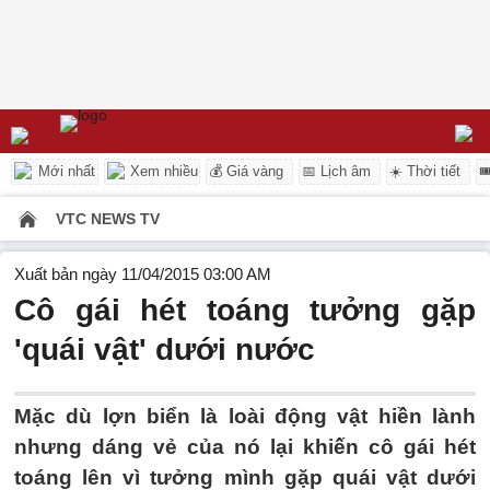
Mới nhất
Xem nhiều
💰 Giá vàng
📅 Lịch âm
☀️ Thời tiết

VTC NEWS TV
Xuất bản ngày 11/04/2015 03:00 AM
Cô gái hét toáng tưởng gặp
'quái vật' dưới nước
Mặc dù lợn biển là loài động vật hiền lành
nhưng dáng vẻ của nó lại khiến cô gái hét
toáng lên vì tưởng mình gặp quái vật dưới