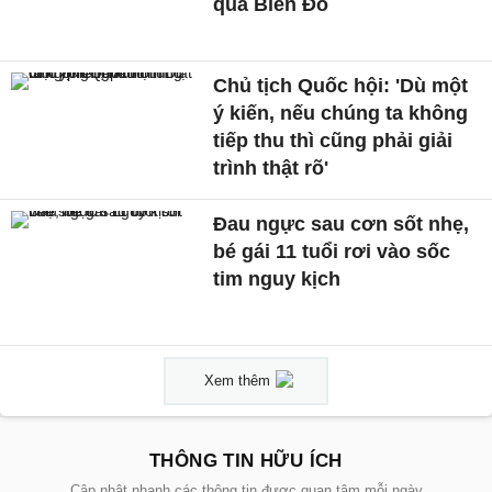
qua Biển Đỏ
Chủ tịch Quốc hội: 'Dù một
ý kiến, nếu chúng ta không
tiếp thu thì cũng phải giải
trình thật rõ'
Đau ngực sau cơn sốt nhẹ,
bé gái 11 tuổi rơi vào sốc
tim nguy kịch
Xem thêm
THÔNG TIN HỮU ÍCH
Cập nhật nhanh các thông tin được quan tâm mỗi ngày