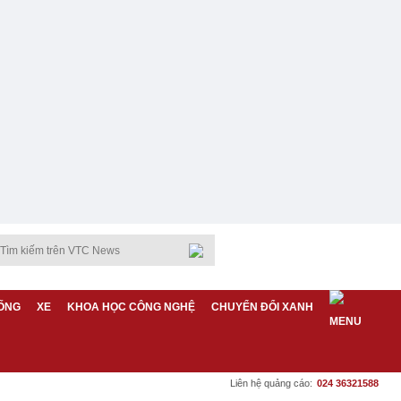
ỐNG
XE
KHOA HỌC CÔNG NGHỆ
CHUYỂN ĐỔI XANH
Liên hệ quảng cáo:
024 36321588