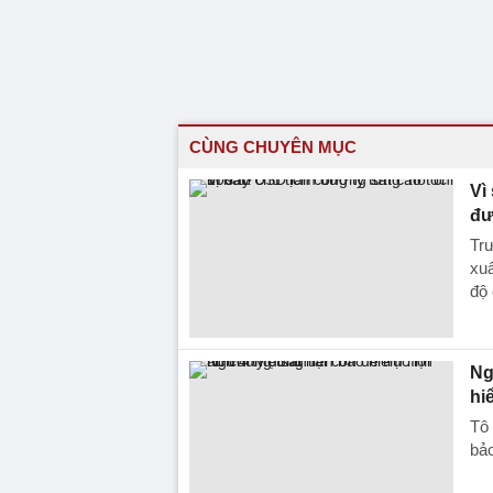
CÙNG CHUYÊN MỤC
Vì
đư
Trư
xuấ
độ
Ng
hi
Tô 
bảo