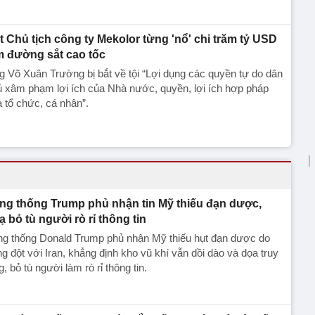
t Chủ tịch công ty Mekolor từng 'nổ' chi trăm tỷ USD
m đường sắt cao tốc
 Võ Xuân Trường bị bắt về tội “Lợi dụng các quyền tự do dân
̉ xâm phạm lợi ích của Nhà nước, quyền, lợi ích hợp pháp
a tổ chức, cá nhân”.
ng thống Trump phủ nhận tin Mỹ thiếu đạn dược,
ạ bỏ tù người rò rỉ thông tin
ng thống Donald Trump phủ nhận Mỹ thiếu hụt đạn dược do
g đột với Iran, khẳng định kho vũ khí vẫn dồi dào và dọa truy
g, bỏ tù người làm rò rỉ thông tin.