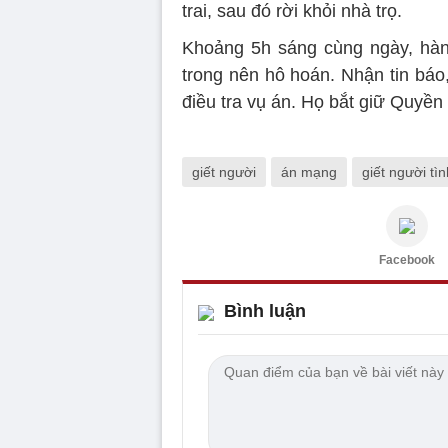
trai, sau đó rời khỏi nhà trọ.
Khoảng 5h sáng cùng ngày, hàn
trong nên hô hoán. Nhận tin bá
điều tra vụ án. Họ bắt giữ Quyền
giết người
án mạng
giết người tìn
Facebook
Bình luận