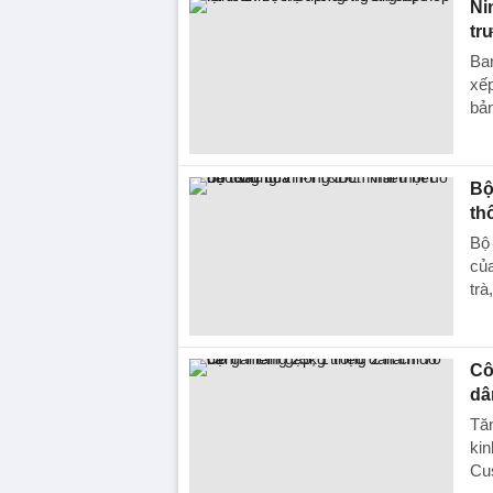
Ni
tr
Ba
xếp
bả
Bộ
th
Bộ
của
trà
Cô
dâ
Tăn
kin
Cus