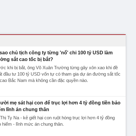
 sao chủ tịch công ty từng 'nổ' chi 100 tỷ USD làm
ờng sắt cao tốc bị bắt?
ớc khi bị bắt, ông Võ Xuân Trường từng gây xôn xao khi đề
t đầu tư 100 tỷ USD vốn tự có tham gia dự án đường sắt tốc
 cao Bắc Nam mà không cần đặc quyền nào.
ười mẹ sát hại con để trục lợi hơn 4 tỷ đồng tiền bảo
ểm lĩnh án chung thân
Thị Ty Na - kẻ giết hại con ruột hòng trục lợi hơn 4 tỷ đồng
 hiểm - lĩnh mức án chung thân.