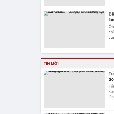
Bắ
là
Ông
chu
củ
TIN MỚI
Tổ
do
Tổ
xun
lùn