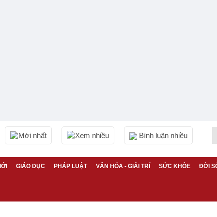
Mới nhất
Xem nhiều
Bình luận nhiều
IỚI
GIÁO DỤC
PHÁP LUẬT
VĂN HÓA - GIẢI TRÍ
SỨC KHỎE
ĐỜI S