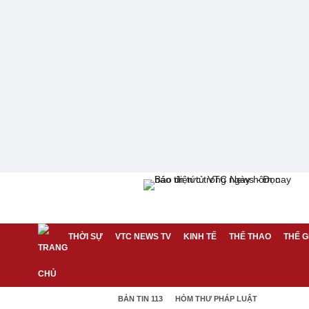
THỜI SỰ
VTC NEWS TV
KINH TẾ
THỂ THAO
THẾ G
BẢN TIN 113
HÒM THƯ PHÁP LUẬT