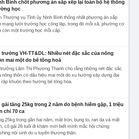
nh Bình chốt phương án sắp xếp lại toàn bộ hệ thống
ường học
n Thường vụ Tỉnh ủy Ninh Bình thống nhất phương án sắp
 mạng lưới trường học công lập, trong đó mỗi xã, phường cơ
n còn một trường học mỗi cấp.
 trưởng VH-TT&DL: Nhiều nét đặc sắc của nông
ôn mai một do bê tông hoá
 trưởng Lâm Thị Phương Thanh cho rằng những nét đặc sắc
 nông thôn có dấu hiệu mai một do xu hướng xây dựng đại
, rập khuôn theo hướng bê tông hóa.
 gái tăng 25kg trong 2 năm do bệnh hiếm gặp, 1 triệu
n chỉ 70 ca
g 25kg trong gần hai năm, mặt tròn, bụng to, rạn da và mất
h, cô gái 26 tuổi đi khám mới biết mình mắc hội chứng
hing nội sinh do u tuyến thượng thận.