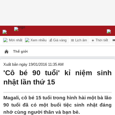
Mới nhất
Xem nhiều
💰 Giá vàng
📅 Lịch âm
☀️ Thời tiết

Thế giới
Xuất bản ngày 19/01/2016 11:35 AM
'Cô bé 90 tuổi' kỉ niệm sinh
nhật lần thứ 15
Magali, cô bé 15 tuổi trong hình hài một bà lão
90 tuổi đã có một buổi tiệc sinh nhật đáng
nhớ cùng người thân và bạn bè.