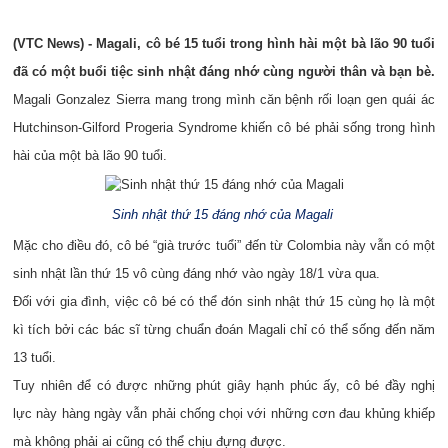
(VTC News) - Magali, cô bé 15 tuổi trong hình hài một bà lão 90 tuổi
đã có một buổi tiệc sinh nhật đáng nhớ cùng người thân và bạn bè.
Magali Gonzalez Sierra mang trong mình căn bệnh rối loạn gen quái ác
Hutchinson-Gilford Progeria Syndrome khiến cô bé phải sống trong hình
hài của một bà lão 90 tuổi.
Sinh nhật thứ 15 đáng nhớ của Magali
Mặc cho điều đó, cô bé “già trước tuổi” đến từ Colombia này vẫn có một
sinh nhật lần thứ 15 vô cùng đáng nhớ vào ngày 18/1 vừa qua.
Đối với gia đình, việc cô bé có thể đón sinh nhật thứ 15 cùng họ là một
kì tích bởi các bác sĩ từng chuẩn đoán Magali chỉ có thể sống đến năm
13 tuổi.
Tuy nhiên để có được những phút giây hạnh phúc ấy, cô bé đầy nghị
lực này hàng ngày vẫn phải chống chọi với những cơn đau khủng khiếp
mà không phải ai cũng có thể chịu đựng được.