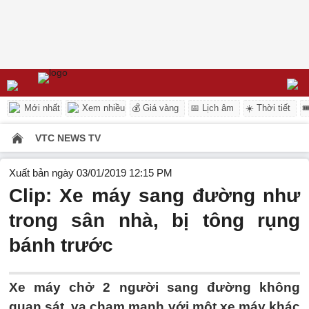
Mới nhất
Xem nhiều
💰 Giá vàng
📅 Lịch âm
☀️ Thời tiết

VTC NEWS TV
Xuất bản ngày 03/01/2019 12:15 PM
Clip: Xe máy sang đường như
trong sân nhà, bị tông rụng
bánh trước
Xe máy chở 2 người sang đường không
quan sát, va chạm mạnh với một xe máy khác