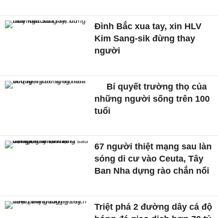
Đình Bắc xua tay, xin HLV
Kim Sang-sik đừng thay
người
Bí quyết trường thọ của
những người sống trên 100
tuổi
67 người thiệt mạng sau làn
sóng di cư vào Ceuta, Tây
Ban Nha dựng rào chắn nổi
Triệt phá 2 đường dây cá độ