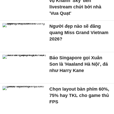
vụ Khánh 'Sky' đến
livestream chửi bới nhà
'Vua Quạt'
Người đẹp nào sẽ đăng
quang Miss Grand Vietnam
2026?
Báo Singapore gọi Xuân
Son là 'Haaland Hà Nội', đá
như Harry Kane
Chọn layout bàn phím 60%,
75% hay TKL cho game thủ
FPS