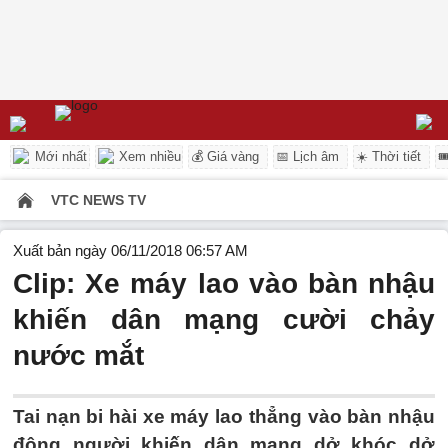
Mới nhất
Xem nhiều
💰 Giá vàng
📅 Lịch âm
☀️ Thời tiết

VTC NEWS TV
Xuất bản ngày 06/11/2018 06:57 AM
Clip: Xe máy lao vào bàn nhậu
khiến dân mạng cười chảy
nước mắt
Tai nạn bi hài xe máy lao thẳng vào bàn nhậu
đông người khiến dân mạng dở khóc dở