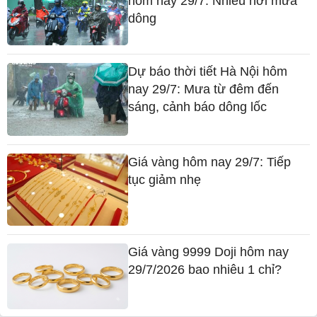
hôm nay 29/7: Nhiều nơi mưa
dông
Dự báo thời tiết Hà Nội hôm
nay 29/7: Mưa từ đêm đến
sáng, cảnh báo dông lốc
Giá vàng hôm nay 29/7: Tiếp
tục giảm nhẹ
Giá vàng 9999 Doji hôm nay
29/7/2026 bao nhiêu 1 chỉ?