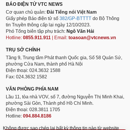
BÁO ĐIỆN TỬ VTC NEWS
Cơ quan chủ quản:
Đài Tiếng nói Việt Nam
Giấy phép Báo điện tử số
382/GP-BTTTT
do Bộ Thông
tin Truyền thông cấp lại ngày 12/10/2023.
Phó Tổng biên tập phụ trách:
Ngô Văn Hải
Hotline:
0855.911.911
| Email:
toasoan@vtcnews.vn
TRỤ SỞ CHÍNH
Tầng 9, Trung tâm Phát thanh Quốc gia, Số 58 Quán Sứ,
phường Cửa Nam, thành phố Hà Nội
Điện thoại: 024.3632 1588
Fax: 024.3632 1582
VĂN PHÒNG PHÍA NAM
Lầu 11, tòa nhà VOV, số 7, đường Nguyễn Thị Minh Khai,
phường Sài Gòn, Thành phố Hồ Chí Minh.
Điện thoại: 028.3811 1705
Hotline:
094.884.8186
Không được sao chép lại bất kỳ thông tin nào từ website