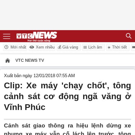
Mới nhất
Xem nhiều
💰 Giá vàng
📅 Lịch âm
☀️ Thời tiết

VTC NEWS TV
Xuất bản ngày 12/01/2018 07:55 AM
Clip: Xe máy 'chạy chốt', tông
cảnh sát cơ động ngã văng ở
Vĩnh Phúc
Cảnh sát giao thông ra hiệu lệnh dừng xe
nhưng xe máy vẫn cố lách lên trước, tông