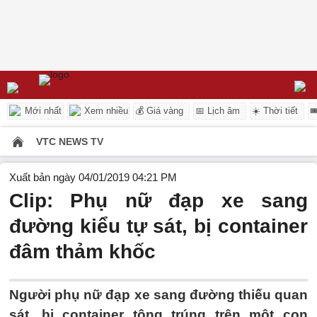
Mới nhất
Xem nhiều
💰 Giá vàng
📅 Lịch âm
☀️ Thời tiết

VTC NEWS TV
Xuất bản ngày 04/01/2019 04:21 PM
Clip: Phụ nữ đạp xe sang
đường kiểu tự sát, bị container
đâm thảm khốc
Người phụ nữ đạp xe sang đường thiếu quan
sát, bị container tông trúng trên một con