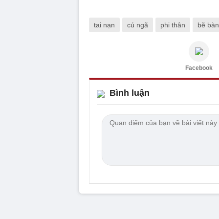
tai nạn
cú ngã
phi thân
bẽ bà
Facebook
Bình luận