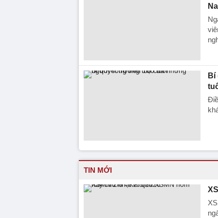
Na
Ngà
viê
ngh
Bí
tu
Điề
kh
TIN MỚI
XS
XS
ng