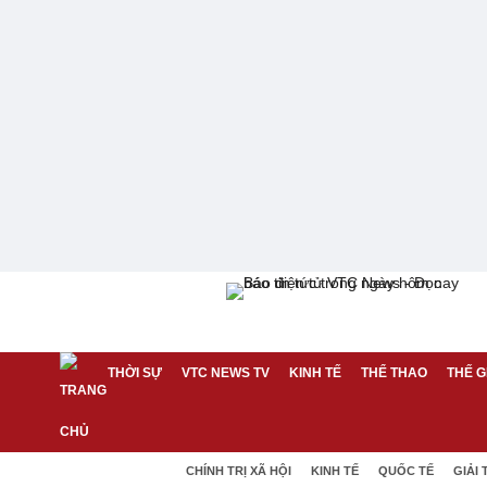
THỜI SỰ
VTC NEWS TV
KINH TẾ
THỂ THAO
THẾ G
CHÍNH TRỊ XÃ HỘI
KINH TẾ
QUỐC TẾ
GIẢI 