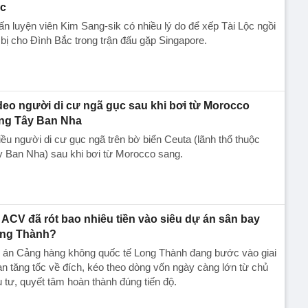
c
n luyện viên Kim Sang-sik có nhiều lý do để xếp Tài Lộc ngồi
bị cho Đình Bắc trong trận đấu gặp Singapore.
deo người di cư ngã gục sau khi bơi từ Morocco
ng Tây Ban Nha
ều người di cư gục ngã trên bờ biển Ceuta (lãnh thổ thuộc
 Ban Nha) sau khi bơi từ Morocco sang.
ACV đã rót bao nhiêu tiền vào siêu dự án sân bay
ng Thành?
 án Cảng hàng không quốc tế Long Thành đang bước vào giai
n tăng tốc về đích, kéo theo dòng vốn ngày càng lớn từ chủ
 tư, quyết tâm hoàn thành đúng tiến độ.