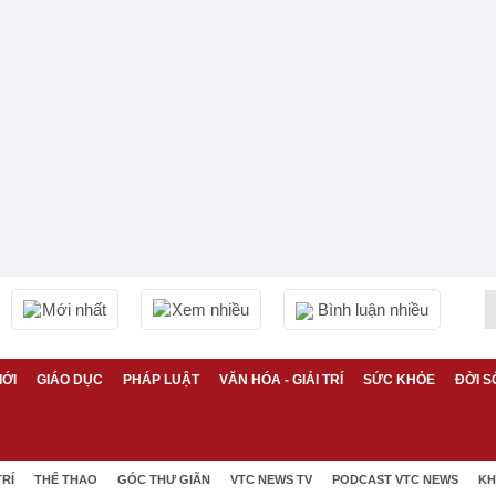
Mới nhất
Xem nhiều
Bình luận nhiều
IỚI
GIÁO DỤC
PHÁP LUẬT
VĂN HÓA - GIẢI TRÍ
SỨC KHỎE
ĐỜI S
TRÍ
THỂ THAO
GÓC THƯ GIÃN
VTC NEWS TV
PODCAST VTC NEWS
KH