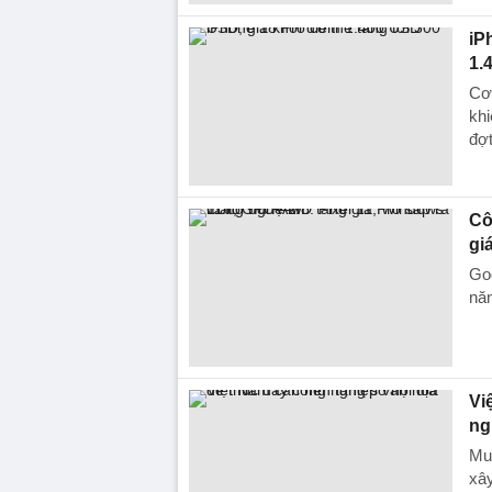
iP
1.
Cơn
khi
đợt
Cô
gi
Goo
năn
Vi
ng
Muố
xây