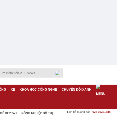
ỐNG
XE
KHOA HỌC CÔNG NGHỆ
CHUYỂN ĐỔI XANH
Liên hệ quảng cáo:
024 36321588
OẺ ĐẸP 24H
NÔNG NGHIỆP ĐÔ THỊ