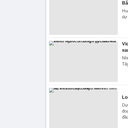
Bắ
Huấ
dự 
Vi
sa
Nhi
Tây
Lo
Dự
đoạ
đầu