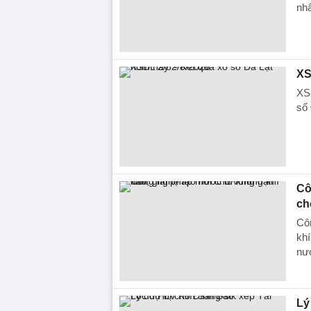
nhấ
XS
XSD
số 
Cô
ch
Côn
khí
nư
Lý